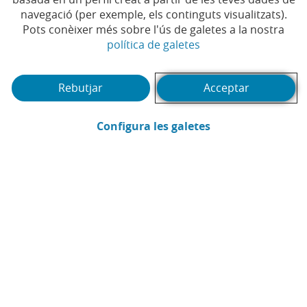
Et pot interessar
navegació (per exemple, els continguts visualitzats).
Pots conèixer més sobre l'ús de galetes a la nostra
(Obre en finestra no
política de galetes
Rebutjar
Acceptar
(Obre en finestra
Configura les galetes
Webinar
Pòd
1
2
3
4
5