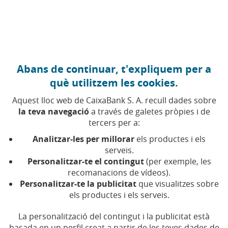
Anar al contingut central
Caixabank (Anar a Inici)
Abans de continuar, t'expliquem per a
Minusvàlua
què utilitzem les cookies.
Aquest lloc web de CaixaBank S. A. recull dades sobre
la teva navegació
a través de galetes pròpies i de
Són les pèrdues que es generen quan hi ha una
tercers per a:
disminució del import de la inversió (el preu d'un
actiu és inferior al preu que es va pagar en el moment
Analitzar-les per millorar
els productes i els
d'adquirir-lo). Mentre no es ven l'actiu, parlem de
serveis.
minusvalues potencials o latents.
Personalitzar-te el contingut
(per exemple, les
recomanacions de vídeos).
Personalitzar-te la publicitat
que visualitzes sobre
els productes i els serveis.
La personalització del contingut i la publicitat està
basada en un perfil creat a partir de les teves dades de