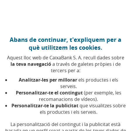
Anar al contingut central
Caixabank (Anar a Inici)
Abans de continuar, t'expliquem per a
Junta General d'Accionistes
què utilitzem les cookies.
Aquest lloc web de CaixaBank S. A. recull dades sobre
la teva navegació
a través de galetes pròpies i de
La Junta General d'Accionistes és l'òrgan sobirà de
tercers per a:
decisió de la societat, en què els accionistes
participen en la presa de decisions fonamentals i
Analitzar-les per millorar
els productes i els
exerceixen els seus drets d'informació, participació i
serveis.
vot.
Personalitzar-te el contingut
(per exemple, les
recomanacions de vídeos).
Personalitzar-te la publicitat
que visualitzes sobre
Entre altres assumptes, a la Junta se sotmeten a
els productes i els serveis.
aprovació els comptes anuals, l'aplicació del resultat
(com el repartiment de dividends) i el nomenament o
La personalització del contingut i la publicitat està
cessament dels membres del Consell d'Administració.
basada en un perfil creat a partir de les teves dades de