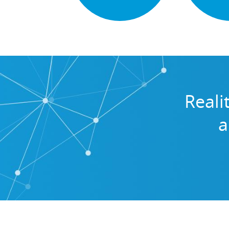
Reali
a