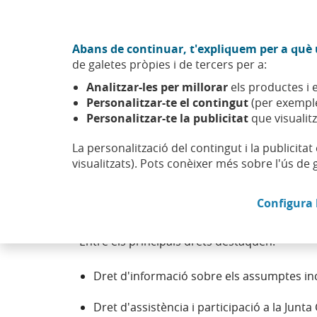
Anar al contingut central
Acció CABK (Obre en finestra nova)
Abans de continuar, t'expliquem per a què u
Sobre nosaltres
de galetes pròpies i de tercers per a:
Caixabank (Anar a Inici)
Analitzar-les per millorar
els productes i e
Personalitzar-te el contingut
(per exemple
Personalitzar-te la publicitat
que visualitz
La personalització del contingut i la publicita
Drets dels accionistes
visualitzats). Pots conèixer més sobre l'ús de 
Configura 
Tots els accionistes, siguin majoritaris o min
Entre els principals drets destaquen:
Dret d'informació sobre els assumptes inc
Dret d'assistència i participació a la Junta