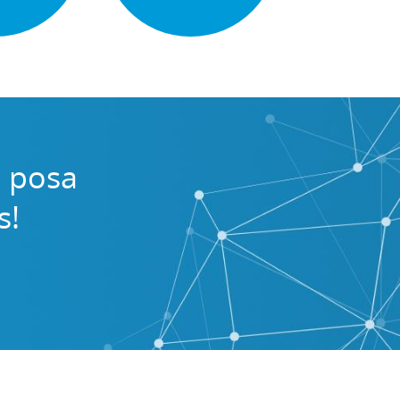
i posa
s!