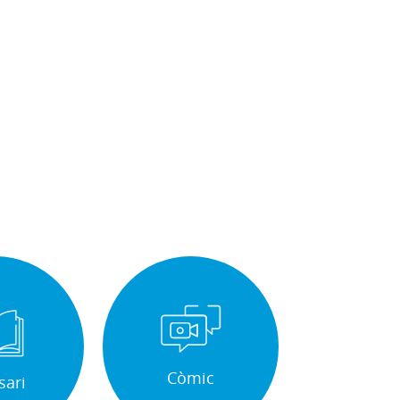
Còmic
sari