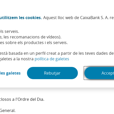
Twitter (Obre en finestra nova)
Facebook (Obre en finestra no
Instagram (Obre en finest
Linkedin (Obre en fin
Youtube (Obre en
Spotify (Obre
TikTok (
What
tilitzem les cookies.
Aquest lloc web de CaixaBank S. A. r
Sostenibilitat
Accionistes i inversors
Persones
ls serveis.
, les recomanacions de vídeos).
es sobre els productes i els serveis.
t està basada en un perfil creat a partir de les teves dades 
(Obre en finestra nova)
galetes a la nostra
política de galetes
(Obre en finestra nova)
les galetes
Rebutjar
Accep
oritaris, tenen els mateixos drets polítics i econòmics.
losos a l'Ordre del Dia.
 General.