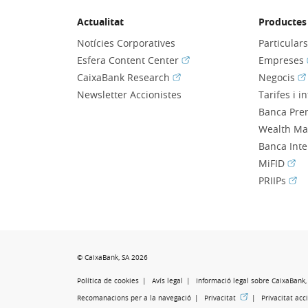
Actualitat
Productes 
Notícies Corporatives
Particular
(Obre en finestra nova)
Esfera Content Center
Empreses
(Obre en finestra nova)
(O
CaixaBank Research
Negocis
Newsletter Accionistes
Tarifes i i
Banca Pre
Wealth M
Banca Int
(Obr
MiFID
(Obr
PRIIPs
© CaixaBank, SA 2026
Política de cookies
Avís legal
Informació legal sobre CaixaBank, 
(Obre en finestra no
Recomanacions per a la navegació
Privacitat
Privacitat acc