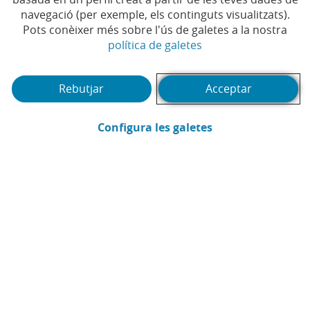
Et pot interessar
navegació (per exemple, els continguts visualitzats).
Pots conèixer més sobre l'ús de galetes a la nostra
(Obre en finestra no
política de galetes
Rebutjar
Acceptar
(Obre en finestra
Configura les galetes
Webinar
Pòd
1
2
3
4
5