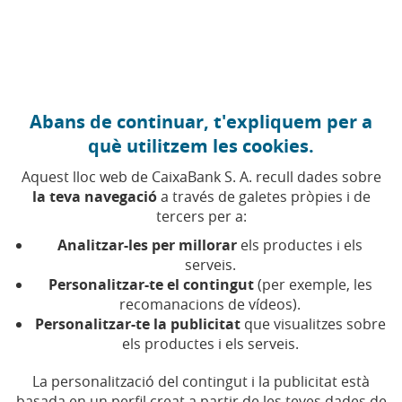
Anar al contingut central
Caixabank (Anar a Inici)
Abans de continuar, t'expliquem per a
Dret d'informació previ
què utilitzem les cookies.
Aquest lloc web de CaixaBank S. A. recull dades sobre
la teva navegació
a través de galetes pròpies i de
Dret de l'accionista a sol·licitar, abans de la celebració
tercers per a:
de la Junta General, informació o aclariments sobre
els punts inclosos a l'Ordre del Dia, dins dels terminis
Analitzar-les per millorar
els productes i els
legalment establerts.
serveis.
Personalitzar-te el contingut
(per exemple, les
recomanacions de vídeos).
Personalitzar-te la publicitat
que visualitzes sobre
els productes i els serveis.
La personalització del contingut i la publicitat està
basada en un perfil creat a partir de les teves dades de