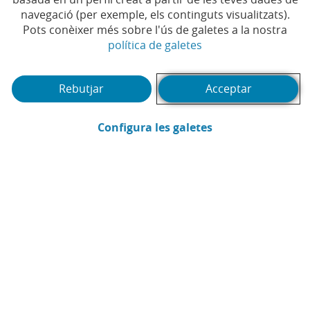
navegació (per exemple, els continguts visualitzats).
Et pot interessar
Pots conèixer més sobre l'ús de galetes a la nostra
(Obre en finestra no
política de galetes
Rebutjar
Acceptar
(Obre en finestra
Configura les galetes
Webinar
Pòd
1
2
3
4
5