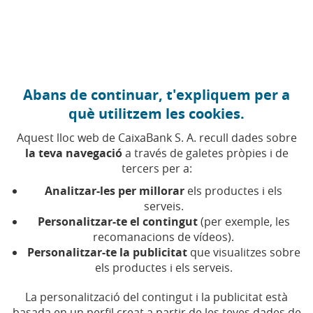
Anar al contingut central
Caixabank (Anar a Inici)
Abans de continuar, t'expliquem per a
Acords de la Junta
què utilitzem les cookies.
Aquest lloc web de CaixaBank S. A. recull dades sobre
la teva navegació
a través de galetes pròpies i de
Són les decisions adoptades pels accionistes després
tercers per a:
de la votació dels punts inclosos a l'Ordre del Dia.
Analitzar-les per millorar
els productes i els
Els acords aprovats es publiquen perquè puguin ser
serveis.
consultats pels accionistes i per qualsevol part
Personalitzar-te el contingut
(per exemple, les
recomanacions de vídeos).
interessada.
Personalitzar-te la publicitat
que visualitzes sobre
els productes i els serveis.
La personalització del contingut i la publicitat està
basada en un perfil creat a partir de les teves dades de