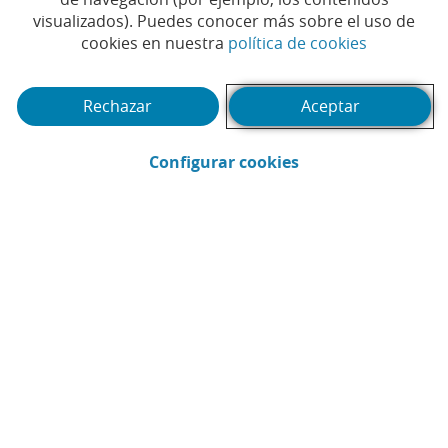
visualizados). Puedes conocer más sobre el uso de
(Abrir en 
cookies en nuestra
política de cookies
Te puede interesar
Rechazar
Aceptar
(Abrir en ventana 
Configurar cookies
Webinar
Pód
1
2
3
4
5