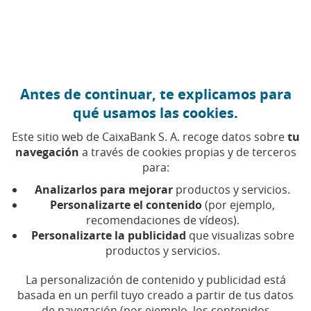
Ir al contenido central
Caixabank (Ir a Inicio)
Antes de continuar, te explicamos para
Acuerdos de la Junta
qué usamos las cookies.
Este sitio web de CaixaBank S. A. recoge datos sobre
tu
navegación
a través de cookies propias y de terceros
Son las decisiones adoptadas por los accionistas tras
para:
la votación de los puntos incluidos en el Orden del
Día.
Analizarlos para mejorar
productos y servicios.
Personalizarte el contenido
(por ejemplo,
Los acuerdos aprobados se publican para que
recomendaciones de vídeos).
Personalizarte la publicidad
que visualizas sobre
puedan ser consultados por los accionistas y por
productos y servicios.
cualquier parte interesada.
La personalización de contenido y publicidad está
basada en un perfil tuyo creado a partir de tus datos
de navegación (por ejemplo, los contenidos