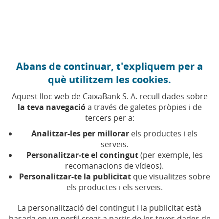
Anar al contingut central
Caixabank (Anar a Inici)
Abans de continuar, t'expliquem per a
Accionista minoritari
què utilitzem les cookies.
Aquest lloc web de CaixaBank S. A. recull dades sobre
la teva navegació
a través de galetes pròpies i de
És l'accionista que no disposa d'una participació
tercers per a:
suficient per controlar o influir de manera decisiva en
les decisions de la societat (normalment menys del
Analitzar-les per millorar
els productes i els
50% del capital social).
serveis.
Personalitzar-te el contingut
(per exemple, les
recomanacions de vídeos).
Tot accionista minorista sol ser minoritari, però no
Personalitzar-te la publicitat
que visualitzes sobre
tot accionista minoritari és minorista.
els productes i els serveis.
La personalització del contingut i la publicitat està
basada en un perfil creat a partir de les teves dades de