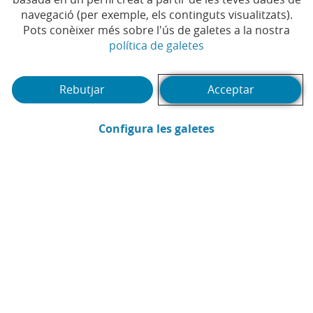
navegació (per exemple, els continguts visualitzats).
Pots conèixer més sobre l'ús de galetes a la nostra
(Obre en finestra no
política de galetes
Et pot interessar
Rebutjar
Acceptar
(Obre en finestra
Configura les galetes
Webinar
Pòd
1
2
3
4
5