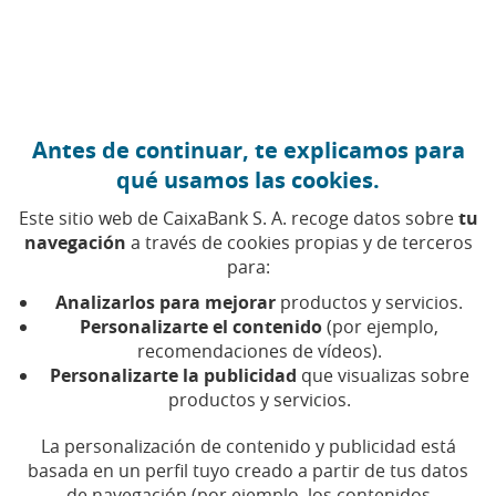
Ir al contenido central
Caixabank (Ir a Inicio)
Antes de continuar, te explicamos para
CRIPTOMONEDAS
qué usamos las cookies.
21 MAYO 2026
Este sitio web de CaixaBank S. A. recoge datos sobre
tu
navegación
a través de cookies propias y de terceros
Bitcoin Pizza Day: la
para:
historia que explica el
Analizarlos para mejorar
productos y servicios.
coste de oportunidad
Personalizarte el contenido
(por ejemplo,
recomendaciones de vídeos).
Personalizarte la publicidad
que visualizas sobre
¿Pagar 10.000 bitcoins por dos pizzas te parece
productos y servicios.
descabellado? Así fue el origen del Bitcoin Pizza
Day, una de las anécdotas económicas más
La personalización de contenido y publicidad está
curiosas
basada en un perfil tuyo creado a partir de tus datos
de navegación (por ejemplo, los contenidos