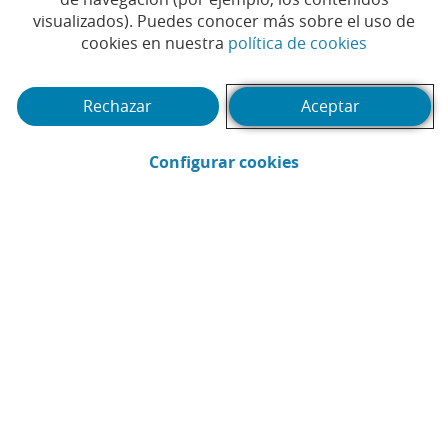
Tiempo de lectura | 7 min.
visualizados). Puedes conocer más sobre el uso de
(Abrir en 
cookies en nuestra
política de cookies
Rechazar
Aceptar
(Abrir en ventana 
Configurar cookies
CaixaBank
Comunicación