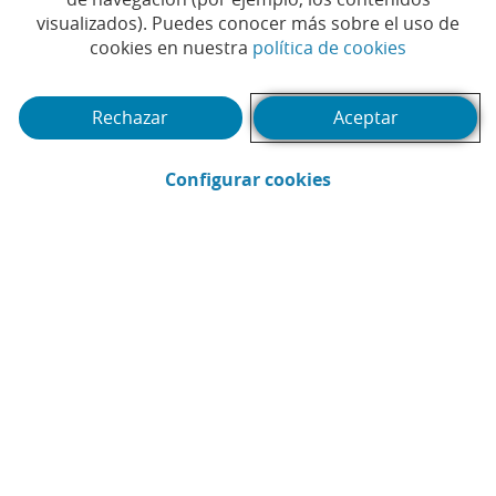
visualizados). Puedes conocer más sobre el uso de
Tiempo de lectura | 3 min.
(Abrir en 
cookies en nuestra
política de cookies
Rechazar
Aceptar
(Abrir en ventana 
Configurar cookies
CaixaBank
Comunicación