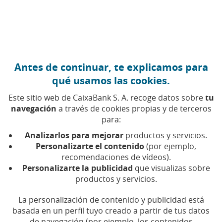
Ir al contenido central
Caixabank (Ir a Inicio)
Antes de continuar, te explicamos para
FINANZAS PERSONALES
qué usamos las cookies.
15 ENERO 2026
Este sitio web de CaixaBank S. A. recoge datos sobre
tu
navegación
a través de cookies propias y de terceros
Abundancia, ahorro o
para:
elección: algunas
Analizarlos para mejorar
productos y servicios.
paradojas que desafían la
Personalizarte el contenido
(por ejemplo,
recomendaciones de vídeos).
lógica económica
Personalizarte la publicidad
que visualizas sobre
productos y servicios.
Descubre por qué hay países pobres, pero ricos
La personalización de contenido y publicidad está
en recursos, o por qué nos ponemos a ahorrar
cuando deberíamos gastar
basada en un perfil tuyo creado a partir de tus datos
de navegación (por ejemplo, los contenidos