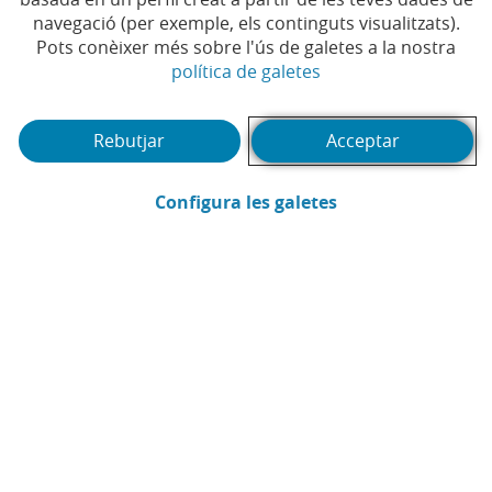
Temps de lectura | 3 min.
navegació (per exemple, els continguts visualitzats).
Pots conèixer més sobre l'ús de galetes a la nostra
(Obre en finestra no
política de galetes
Rebutjar
Acceptar
(Obre en finestra
Configura les galetes
Pedro Rodríguez Mateo
Assessoria Fiscal CaixaBank