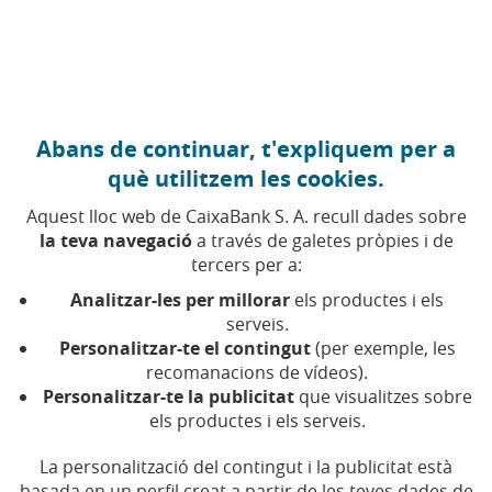
Anar al contingut central
Caixabank (Anar a Inici)
Abans de continuar, t'expliquem per a
FISCALITAT
què utilitzem les cookies.
15 ABRIL 2025
Aquest lloc web de CaixaBank S. A. recull dades sobre
la teva navegació
a través de galetes pròpies i de
He perdut diners per una
tercers per a:
estafa, me’ls puc deduir
Analitzar-les per millorar
els productes i els
en la renda?
serveis.
Personalitzar-te el contingut
(per exemple, les
recomanacions de vídeos).
Les pèrdues provocades per una estafa es
Personalitzar-te la publicitat
que visualitzes sobre
poden deduir en la declaració de la renda. Saps
els productes i els serveis.
com fer-ho?
La personalització del contingut i la publicitat està
basada en un perfil creat a partir de les teves dades de