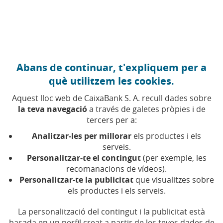
Anar al contingut central
Caixabank (Anar a Inici)
Abans de continuar, t'expliquem per a
què utilitzem les cookies.
Aquest lloc web de CaixaBank S. A. recull dades sobre
la teva navegació
a través de galetes pròpies i de
tercers per a:
09 DE MAIG DE 2019, 12:30
H
|
6
MIN DE LECTURA
Analitzar-les per millorar
els productes i els
CORPORATIU
INNOVACIÓ
serveis.
CATALUNYA
BARCELONA
Personalitzar-te el contingut
(per exemple, les
recomanacions de vídeos).
Personalitzar-te la publicitat
que visualitzes sobre
Les empreses GlyCardial
els productes i els serveis.
Diagnostics i Mitiga
La personalització del contingut i la publicitat està
basada en un perfil creat a partir de les teves dades de