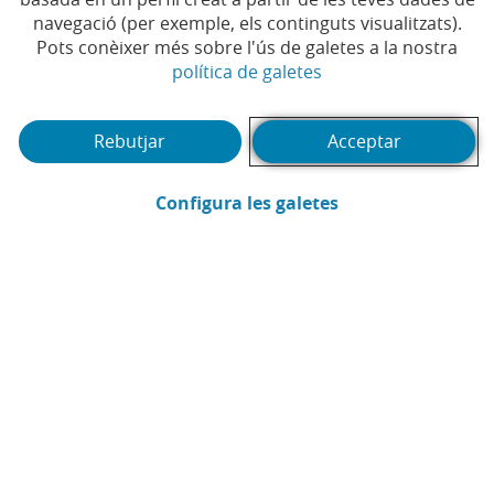
Solutions guanyen els
navegació (per exemple, els continguts visualitzats).
Premis EmprenedorXXI a
Pots conèixer més sobre l'ús de galetes a la nostra
(Obre en finestra no
política de galetes
Catalunya
Rebutjar
Acceptar
#COMPROMÍS
#TECNOLOGIA
#JORNADA
|
|
|
#START-UP
#INNOVACIÓ
#INNOVACIÓ
|
|
|
#JOVE
#TRANSFORMACIÓ DIGITAL
|
|
(Obre en finestra
Configura les galetes
#EMPRESES
#DAYONE
#OCUPACIÓ
|
|
|
#SOCIAL