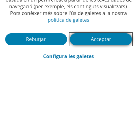
línia de finançament de
navegació (per exemple, els continguts visualitzats).
Pots conèixer més sobre l'ús de galetes a la nostra
més de 2.500 milions
(Obre en finestra no
política de galetes
d'euros per a les empreses
de la Comunitat
Rebutjar
Acceptar
Valenciana afectades per
(Obre en finestra
Configura les galetes
la DANA