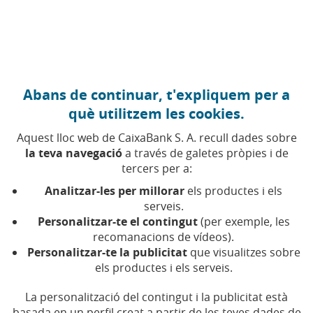
Anar al contingut central
Caixabank (Anar a Inici)
Abans de continuar, t'expliquem per a
què utilitzem les cookies.
Aquest lloc web de CaixaBank S. A. recull dades sobre
la teva navegació
a través de galetes pròpies i de
tercers per a:
01 DE NOVEMBRE DE 2024, 10:00
H
|
4
MIN DE
LECTURA
Analitzar-les per millorar
els productes i els
serveis.
CORPORATIU
PRODUCTES FINANCERS
Personalitzar-te el contingut
(per exemple, les
COMPROMÍS SOCIAL
recomanacions de vídeos).
NACIONAL
Personalitzar-te la publicitat
que visualitzes sobre
els productes i els serveis.
CaixaBank habilita una
La personalització del contingut i la publicitat està
basada en un perfil creat a partir de les teves dades de