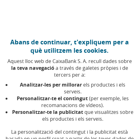
Anar al contingut central
Caixabank (Anar a Inici)
Abans de continuar, t'expliquem per a
què utilitzem les cookies.
Aquest lloc web de CaixaBank S. A. recull dades sobre
la teva navegació
a través de galetes pròpies i de
tercers per a:
05 DE NOVEMBRE DE 2024, 00:00
H
|
5
MIN DE
LECTURA
Analitzar-les per millorar
els productes i els
serveis.
CORPORATIU
COMPROMÍS SOCIAL
NACIONAL
Personalitzar-te el contingut
(per exemple, les
recomanacions de vídeos).
Personalitzar-te la publicitat
que visualitzes sobre
CaixaBank comença a
els productes i els serveis.
aplicar des de demà les
La personalització del contingut i la publicitat està
basada en un perfil creat a partir de les teves dades de