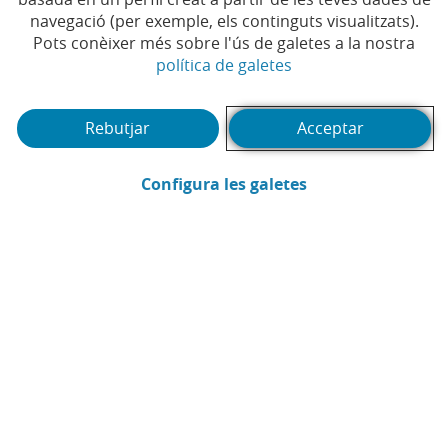
ajudes als afectats per la
navegació (per exemple, els continguts visualitzats).
DANA
Pots conèixer més sobre l'ús de galetes a la nostra
(Obre en finestra no
política de galetes
#AJUTS
#BANCA RESPONSABLE
|
|
#COMPROMÍS SOCIAL
Rebutjar
Acceptar
(Obre en finestra
Configura les galetes