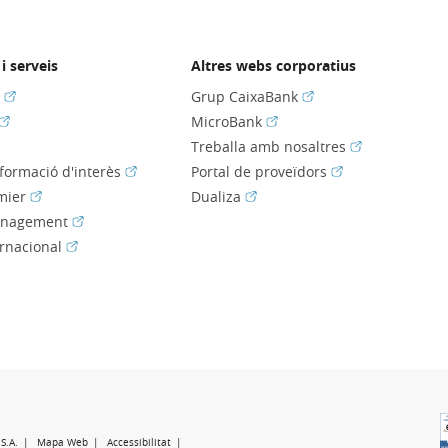
i serveis
Altres webs corporatius
(Obre en finestra nova)
(Obre en finestra nov
s
Grup CaixaBank
(Obre en finestra nova)
(Obre en finestra nova)
MicroBank
bre en finestra nova)
(Obre en fines
Treballa amb nosaltres
(Obre en finestra nova)
(Obre en finestra
nformació d'interès
Portal de proveïdors
(Obre en finestra nova)
(Obre en finestra nova)
mier
Dualiza
(Obre en finestra nova)
anagement
(Obre en finestra nova)
ernacional
e en finestra nova)
e en finestra nova)
S.A.
Mapa Web
Accessibilitat