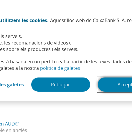
Twitter (Obre en finestra nova)
Facebook (Obre en finestra no
Instagram (Obre en finest
Linkedin (Obre en fin
Youtube (Obre en
Spotify (Obre
TikTok (
What
tilitzem les cookies.
Aquest lloc web de CaixaBank S. A. r
Sostenibilitat
Accionistes i inversors
Persones
ls serveis.
 de emissió en AUD
, les recomanacions de vídeos).
es sobre els productes i els serveis.
t està basada en un perfil creat a partir de les teves dades 
(Obre en finestra nova)
galetes a la nostra
política de galetes
n AUD
(Obre en finestra nova)
les galetes
Rebutjar
Accep
resultats
(Obre en finestra nova)
en AUD
ble en anglès