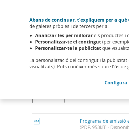
Anar al contingut central
Acció CABK (Obre en finestra nova)
Abans de continuar, t'expliquem per a què u
Sobre nosaltres
de galetes pròpies i de tercers per a:
Caixabank (Anar a Inici)
Analitzar-les per millorar
els productes i e
Accionistes i inversors
Inversors renda fixa
Programa
Personalitzar-te el contingut
(per exemple
Personalitzar-te la publicitat
que visualitz
La personalització del contingut i la publicita
visualitzats). Pots conèixer més sobre l'ús de 
Programa d’emissió e
Configura 
Seleccionar un valor actualitzarÃ la llista de 
Programa de emissió 
(PDF, 953kB) - Disponi