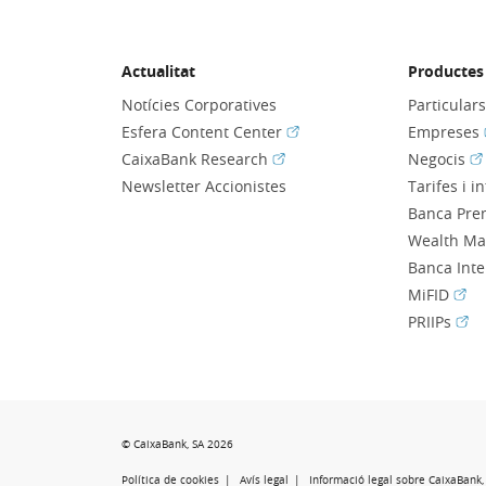
Actualitat
Productes 
Notícies Corporatives
Particular
(Obre en finestra nova)
Esfera Content Center
Empreses
(Obre en finestra nova)
(O
CaixaBank Research
Negocis
Newsletter Accionistes
Tarifes i i
Banca Pre
Wealth M
Banca Int
(Obr
MiFID
(Obr
PRIIPs
© CaixaBank, SA 2026
Política de cookies
Avís legal
Informació legal sobre CaixaBank, 