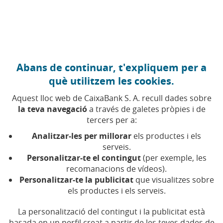
Anar al contingut central
Caixabank (Anar a Inici)
Govern corporatiu i política de remuneracions
Abans de continuar, t'expliquem per a
què utilitzem les cookies.
CaixaBank recomana l'ús
Aquest lloc web de CaixaBank S. A. recull dades sobre
la teva navegació
a través de galetes pròpies i de
de canals remots
tercers per a:
Analitzar-les per millorar
els productes i els
serveis.
ANUNCIO DE CAIXABANK, S.A., EN RELACIÓN CON
Personalitzar-te el contingut
(per exemple, les
LA CELEBRACIÓN DE LA DE LA REUNIÓN DE LA
recomanacions de vídeos).
JUNTA GENERAL ORDINARIA 2020, PREVISTA EN
Personalitzar-te la publicitat
que visualitzes sobre
SEGUNDA CONVOCATORIA PARA EL PRÓXIMO DÍA 3
els productes i els serveis.
DE ABRIL DE 2020, COMO CONSECUENCIA DE LOS
RIESGOS PARA LA SALUD PÚBLICA DERIVADOS DE
La personalització del contingut i la publicitat està
basada en un perfil creat a partir de les teves dades de
LA PROPAGACIÓN DEL CORONAVIRUS COVID-19