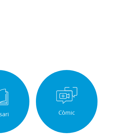
Còmic
sari