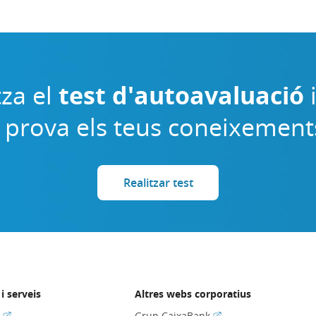
tza el
test d'autoavaluació
 prova els teus coneixement
Realitzar test
i serveis
Altres webs corporatius
(Obre en finestra nova)
(Obre en finestra nov
s
Grup CaixaBank