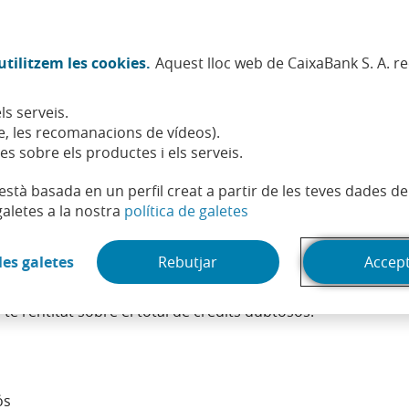
Twitter (Obre en finestra nova)
Facebook (Obre en finestra no
Instagram (Obre en finest
Linkedin (Obre en fin
Youtube (Obre en
Spotify (Obre
TikTok (
What
tilitzem les cookies.
Aquest lloc web de CaixaBank S. A. r
Sostenibilitat
Accionistes i inversors
Persones
ls serveis.
, les recomanacions de vídeos).
es sobre els productes i els serveis.
t està basada en un perfil creat a partir de les teves dades 
(Obre en finestra nova)
galetes a la nostra
política de galetes
(Obre en finestra nova)
les galetes
Rebutjar
Accep
a protecció que tenen les entitats financeres davant els pré
té l’entitat sobre el total de crèdits dubtosos.
ós