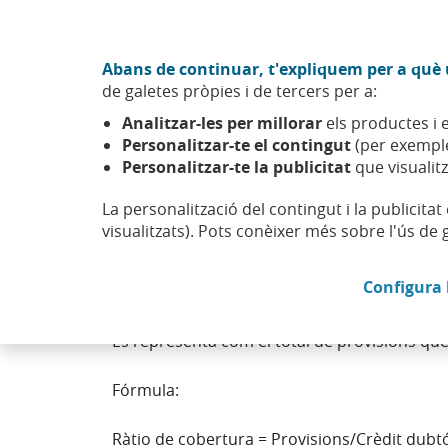
Anar al contingut central
Acció CABK (Obre en finestra nova)
Abans de continuar, t'expliquem per a què u
Sobre nosaltres
de galetes pròpies i de tercers per a:
Caixabank (Anar a Inici)
Analitzar-les per millorar
els productes i e
Personalitzar-te el contingut
(per exemple
Personalitzar-te la publicitat
que visualitz
La personalització del contingut i la publicita
Ràtio de cobertura
visualitzats). Pots conèixer més sobre l'ús de 
Configura 
Es tracta d’una ràtio que ens informa sobre l
Es representa com el total de provisions que 
Fórmula:
Ràtio de cobertura = Provisions/Crèdit dubt