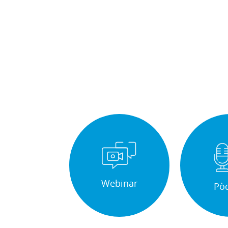
Webinar
Pò