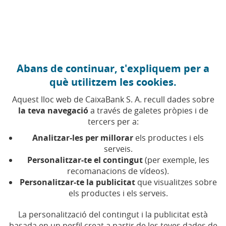
Anar al contingut central
Caixabank (Anar a Inici)
Abans de continuar, t'expliquem per a
IPC
què utilitzem les cookies.
Aquest lloc web de CaixaBank S. A. recull dades sobre
la teva navegació
a través de galetes pròpies i de
L’índex de preus al consum (IPC) mesura la variació
tercers per a:
que experimenten els preus d’un cistell de béns i
serveis, representatiu del que consumeix una família
Analitzar-les per millorar
els productes i els
mitjana.
serveis.
Personalitzar-te el contingut
(per exemple, les
recomanacions de vídeos).
La variació de l’IPC és un indicador de la inflació d’un
Personalitzar-te la publicitat
que visualitzes sobre
país o àrea determinada.
els productes i els serveis.
La personalització del contingut i la publicitat està
basada en un perfil creat a partir de les teves dades de