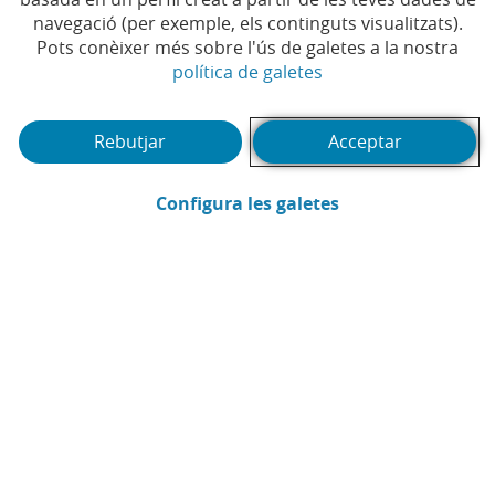
navegació (per exemple, els continguts visualitzats).
Pots conèixer més sobre l'ús de galetes a la nostra
(Obre en finestra no
política de galetes
Et pot interessar
Rebutjar
Acceptar
(Obre en finestra
Configura les galetes
Webinar
Pòd
1
2
3
4
5