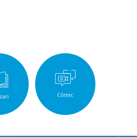
Còmic
sari