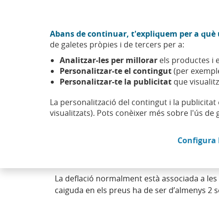
Anar al contingut central
Acció CABK (Obre en finestra nova)
Abans de continuar, t'expliquem per a què u
Sobre nosaltres
de galetes pròpies i de tercers per a:
Caixabank (Anar a Inici)
Analitzar-les per millorar
els productes i e
Personalitzar-te el contingut
(per exemple
Personalitzar-te la publicitat
que visualitz
La personalització del contingut i la publicita
Deflació
visualitzats). Pots conèixer més sobre l'ús de 
Configura 
Descens generalitzat i prolongat dels preus 
d’oferta.
La deflació normalment està associada a les 
caiguda en els preus ha de ser d’almenys 2 