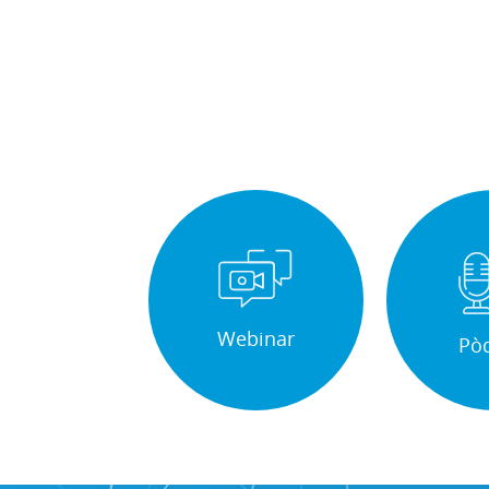
Webinar
Pò