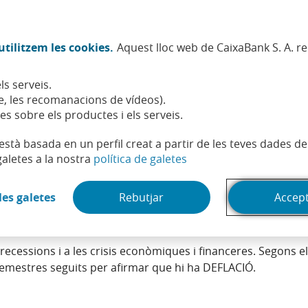
Twitter (Obre en finestra nova)
Facebook (Obre en finestra no
Instagram (Obre en finest
Linkedin (Obre en fin
Youtube (Obre en
Spotify (Obre
TikTok (
What
tilitzem les cookies.
Aquest lloc web de CaixaBank S. A. r
Sostenibilitat
Accionistes i inversors
Persones
ls serveis.
, les recomanacions de vídeos).
es sobre els productes i els serveis.
t està basada en un perfil creat a partir de les teves dades 
(Obre en finestra nova)
galetes a la nostra
política de galetes
(Obre en finestra nova)
les galetes
Rebutjar
Accep
de béns i serveis que pot ser motivat, entre altres factors,
recessions i a les crisis econòmiques i financeres. Segons e
semestres seguits per afirmar que hi ha DEFLACIÓ.