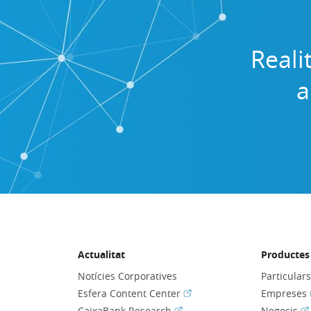
Reali
a
Actualitat
Productes 
Notícies Corporatives
Particular
(Obre en finestra nova)
Esfera Content Center
Empreses
(Obre en finestra nova)
(O
CaixaBank Research
Negocis