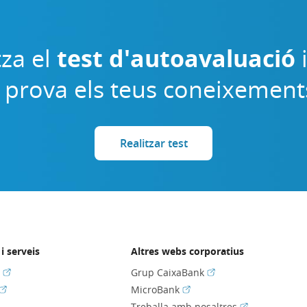
tza el
test d'autoavaluació
 prova els teus coneixement
Realitzar test
i serveis
Altres webs corporatius
(Obre en finestra nova)
(Obre en finestra nov
s
Grup CaixaBank
(Obre en finestra nova)
(Obre en finestra nova)
MicroBank
bre en finestra nova)
(Obre en fines
Treballa amb nosaltres