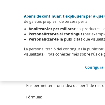
Anar al contingut central
Acció CABK (Obre en finestra nova)
Abans de continuar, t'expliquem per a què u
Sobre nosaltres
de galetes pròpies i de tercers per a:
Caixabank (Anar a Inici)
Analitzar-les per millorar
els productes i e
Personalitzar-te el contingut
(per exemple
Personalitzar-te la publicitat
que visualitz
La personalització del contingut i la publicita
Cost of risk o cost del r
visualitzats). Pots conèixer més sobre l'ús de 
Configura 
Conegut per la seva terminologia en anglès “Co
crèdits a la clientela.
Ens permet tenir una idea del perfil de risc d
Fórmula: