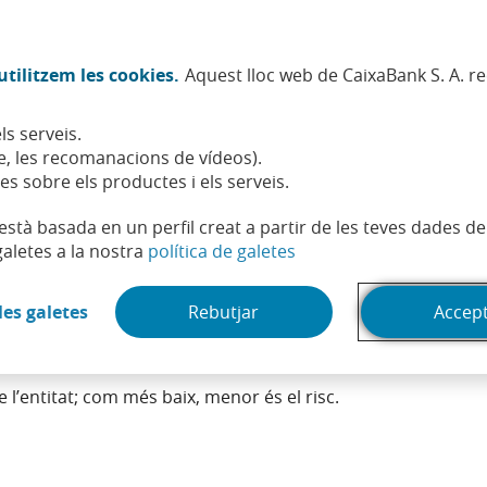
Twitter (Obre en finestra nova)
Facebook (Obre en finestra no
Instagram (Obre en finest
Linkedin (Obre en fin
Youtube (Obre en
Spotify (Obre
TikTok (
What
tilitzem les cookies.
Aquest lloc web de CaixaBank S. A. r
Sostenibilitat
Accionistes i inversors
Persones
ls serveis.
, les recomanacions de vídeos).
es sobre els productes i els serveis.
t està basada en un perfil creat a partir de les teves dades 
isc
(Obre en finestra nova)
galetes a la nostra
política de galetes
(Obre en finestra nova)
les galetes
Rebutjar
Accep
R - cost of risk”, es tracta del quocient del total de dotaci
e l’entitat; com més baix, menor és el risc.