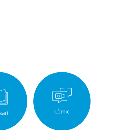
Còmic
sari