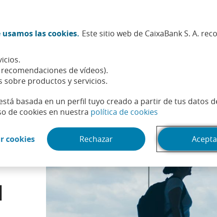
Twitter (Abrir en ventana nueva)
Facebook (Abrir en ventana n
Instagram (Abrir en venta
Linkedin (Abrir en ve
Youtube (Abrir e
Spotify (Abri
TikTok (
What
 usamos las cookies.
Este sitio web de CaixaBank S. A. re
Sostenibilidad
Accionistas e inversores
Personas
icios.
a influido la guerra de Irán en el turismo internacional en España?
, recomendaciones de vídeos).
s sobre productos y servicios.
está basada en un perfil tuyo creado a partir de tus datos 
(Abrir en venta
so de cookies en nuestra
política de cookies
(Abrir en ventana nueva)
r cookies
Rechazar
Acepta
l