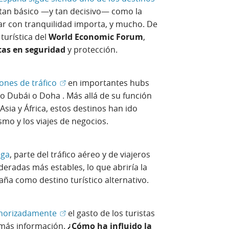
ventana nueva)
 tan básico —y tan decisivo— como la
ar con tranquilidad importa, y mucho. De
turística del
World Economic Forum
,
tas en seguridad
y protección.
(Abrir en ventana nueva)
ones de tráfico
en importantes hubs
mo Dubái o Doha
. Más allá de su función
ia y África, estos destinos han ido
mo y los viajes de negocios.
nga
, parte del tráfico aéreo y de viajeros
deradas más estables, lo que abriría la
a como destino turístico alternativo.
(Abrir en ventana nueva)
enorizadamente
el gasto de los turistas
 más información.
¿Cómo ha influido la