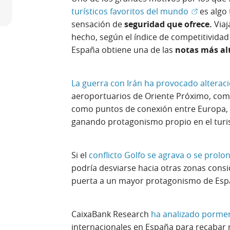
(Abrir en 
turísticos favoritos del mundo
es algo
sensación de
seguridad que ofrece.
Viaj
hecho, según el índice de competitividad 
España obtiene una de las
notas más al
La guerra con Irán ha provocado alteraci
aeroportuarios de Oriente Próximo, co
como puntos de conexión entre Europa, As
ganando protagonismo propio en el turis
Si el
conflicto Golfo se agrava o se prolo
podría desviarse hacia otras zonas consi
puerta a un mayor protagonismo de Españ
CaixaBank Research
ha analizado porm
internacionales en España para recabar