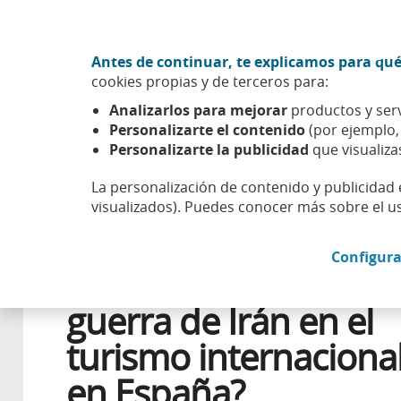
Ir al contenido central
Acción CABK (Abrir en ventana nueva)
Antes de continuar, te explicamos para qué
Sobre nosotros
cookies propias y de terceros para:
Caixabank (Ir a Inicio)
Analizarlos para mejorar
productos y serv
Esfera
Entorno económico
Macroeconomía
¿Cómo h
Personalizarte el contenido
(por ejemplo
Personalizarte la publicidad
que visualiza
La personalización de contenido y publicidad 
visualizados). Puedes conocer más sobre el u
11 MAYO 2026
ECONOMÍA GLOBAL
Configura
¿Cómo ha influido la
guerra de Irán en el
turismo internaciona
en España?