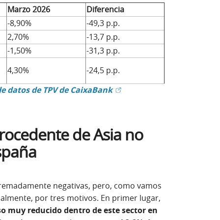
Marzo 2026
Diferencia
-8,90%
-49,3 p.p.
2,70%
-13,7 p.p.
-1,50%
-31,3 p.p.
4,30%
-24,5 p.p.
(Abrir en ventana nueva)
de datos de TPV de CaixaBank
procedente de Asia no
spaña
xtremadamente negativas, pero, como vamos
ipalmente, por tres motivos. En primer lugar,
so muy reducido dentro de este sector en