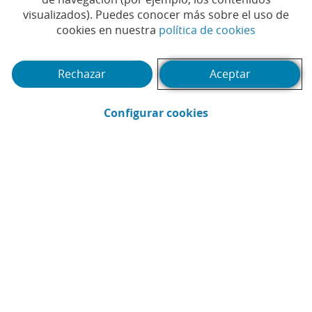
Tiempo de lectura | 6 min.
visualizados). Puedes conocer más sobre el uso de
(Abrir en 
cookies en nuestra
política de cookies
Rechazar
Aceptar
(Abrir en ventana 
Configurar cookies
CaixaBank
Comunicación