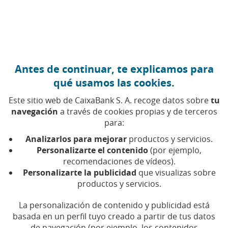
Ir al contenido central
Caixabank (Ir a Inicio)
Antes de continuar, te explicamos para
VOLUNTARIADO
qué usamos las cookies.
29 MAYO 2026
Este sitio web de CaixaBank S. A. recoge datos sobre
tu
navegación
a través de cookies propias y de terceros
Creatividad e inspiración
para:
en una jornada única en
Analizarlos para mejorar
productos y servicios.
elBulli1846
Personalizarte el contenido
(por ejemplo,
recomendaciones de vídeos).
Personalizarte la publicidad
que visualizas sobre
Usuarios de entidades sociales viven una
productos y servicios.
experiencia inspiradora en elBulli1846 junto a
voluntarios de CaixaBank
La personalización de contenido y publicidad está
basada en un perfil tuyo creado a partir de tus datos
de navegación (por ejemplo, los contenidos