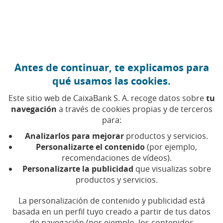
Ir al contenido central
Caixabank (Ir a Inicio)
Antes de continuar, te explicamos para
EVENTOS Y ESPACIOS CULTURALES
qué usamos las cookies.
28 ENERO 2026
Este sitio web de CaixaBank S. A. recoge datos sobre
tu
navegación
a través de cookies propias y de terceros
Ocio en revolución: estas
para:
son las tendencias que
Analizarlos para mejorar
productos y servicios.
marcarán el futuro de
Personalizarte el contenido
(por ejemplo,
recomendaciones de vídeos).
nuestro tiempo libre
Personalizarte la publicidad
que visualizas sobre
productos y servicios.
La digitalización y la necesidad de vivir
La personalización de contenido y publicidad está
experiencias para poder contarlas están
cambiando la forma en la que disfrutamos del
basada en un perfil tuyo creado a partir de tus datos
ocio
de navegación (por ejemplo, los contenidos