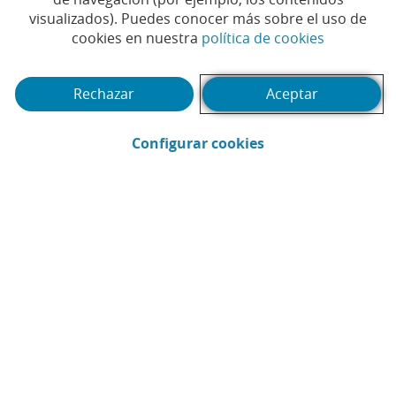
visualizados). Puedes conocer más sobre el uso de
(Abrir en 
cookies en nuestra
política de cookies
Tiempo de lectura | 10 min.
Rechazar
Aceptar
(Abrir en ventana 
Configurar cookies
CaixaBank
Comunicación