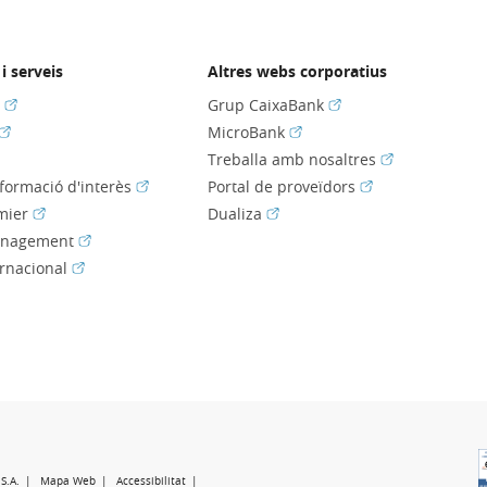
i serveis
Altres webs corporatius
(Obre en finestra nova)
(Obre en finestra nov
s
Grup CaixaBank
(Obre en finestra nova)
(Obre en finestra nova)
MicroBank
bre en finestra nova)
(Obre en fines
Treballa amb nosaltres
(Obre en finestra nova)
(Obre en finestra
nformació d'interès
Portal de proveïdors
(Obre en finestra nova)
(Obre en finestra nova)
mier
Dualiza
(Obre en finestra nova)
anagement
(Obre en finestra nova)
ernacional
e en finestra nova)
e en finestra nova)
S.A.
Mapa Web
Accessibilitat