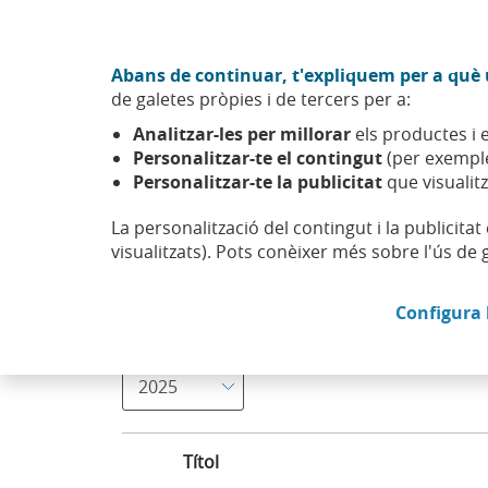
Anar al contingut central
Acció CABK (Obre en finestra nova)
Abans de continuar, t'expliquem per a què u
Sobre nosaltres
de galetes pròpies i de tercers per a:
Caixabank (Anar a Inici)
Analitzar-les per millorar
els productes i e
Accionistes i inversors
Inversors renda fixa
Marc d'Em
Personalitzar-te el contingut
(per exemple
Personalitzar-te la publicitat
que visualitz
La personalització del contingut i la publicita
visualitzats). Pots conèixer més sobre l'ús de 
Marc d’emissió
Configura 
Seleccionar un valor actualitzarÃ la llista de 
Any
Títol