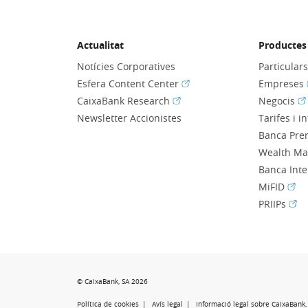
Actualitat
Productes 
Notícies Corporatives
Particular
(Obre en finestra nova)
Esfera Content Center
Empreses
(Obre en finestra nova)
(O
CaixaBank Research
Negocis
Newsletter Accionistes
Tarifes i i
Banca Pre
Wealth M
Banca Int
(Obr
MiFID
(Obr
PRIIPs
© CaixaBank, SA 2026
Política de cookies
Avís legal
Informació legal sobre CaixaBank, 