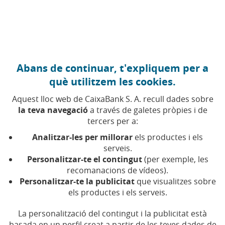
Anar al contingut central
Caixabank (Anar a Inici)
Abans de continuar, t'expliquem per a
Cèdules territorials
què utilitzem les cookies.
Aquest lloc web de CaixaBank S. A. recull dades sobre
la teva navegació
a través de galetes pròpies i de
Data
ISIN
Nominal
Venciment
Cupó
Condi
tercers per a:
d'emissió
en
finals
circulació
Analitzar-les per millorar
els productes i els
(M)
serveis.
Personalitzar-te el contingut
(per exemple, les
16/03/2022
ES0440609461
EUR
16/03/2027
Euribor6m
recomanacions de vídeos).
2.000
+ 0,17%
Personalitzar-te la publicitat
que visualitzes sobre
els productes i els serveis.
La personalització del contingut i la publicitat està
basada en un perfil creat a partir de les teves dades de