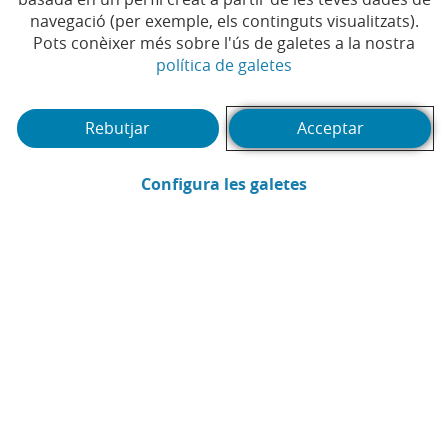
navegació (per exemple, els continguts visualitzats).
Pots conèixer més sobre l'ús de galetes a la nostra
(Obre en finestra no
política de galetes
Rebutjar
Acceptar
(Obre en finestra
Configura les galetes
Actualitat
Productes i serveis
Altres webs corporatius
Twitter (Obre en finestra nova)
Facebook (Obre en finestra nova)
Instagram (Obre en finestra nova)
Linkedin (Obre en finestra nova)
Youtube (Obre en finestra nova
Spotify (Obre en finestra
TikTok (Obre en fin
Whatsapp (Ob