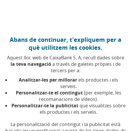
Anar al contingut central
Caixabank (Anar a Inici)
Govern corporatiu i política de remuneracions
Abans de continuar, t'expliquem per a
què utilitzem les cookies.
Comptes anuals
Aquest lloc web de CaixaBank S. A. recull dades sobre
la teva navegació
a través de galetes pròpies i de
tercers per a:
Seleccionar un valor actualitzarÃ la llista de resultats
Any
Analitzar-les per millorar
els productes i els
serveis.
Personalitzar-te el contingut
(per exemple, les
recomanacions de vídeos).
Personalitzar-te la publicitat
que visualitzes sobre
Comp
Comptes anuals individuals, informe de
els productes i els serveis.
gestió i informe d'auditoria 2023 - punt
(Obre en una finestra nova)
(Obre en finestra nova)
1r.1
La personalització del contingut i la publicitat està
basada en un perfil creat a partir de les teves dades de