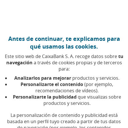
Ir al contenido central
Caixabank (Ir a Inicio)
Antes de continuar, te explicamos para
EDUCACIÓN FINANCIERA
qué usamos las cookies.
19 MARZO 2026
Este sitio web de CaixaBank S. A. recoge datos sobre
tu
navegación
a través de cookies propias y de terceros
Triple y cuádruple hora
para:
bruja: por qué los
Analizarlos para mejorar
productos y servicios.
mercados se ven
Personalizarte el contenido
(por ejemplo,
recomendaciones de vídeos).
afectados algunos viernes
Personalizarte la publicidad
que visualizas sobre
por la tarde
productos y servicios.
La personalización de contenido y publicidad está
Descubre por qué algunos viernes del año la
basada en un perfil tuyo creado a partir de tus datos
bolsa se estremece. ¿Qué tiene que ver la hora
de navegación (por ejemplo, los contenidos