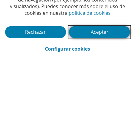
bruja con los mercados financieros?
visualizados). Puedes conocer más sobre el uso de
(Abrir en 
cookies en nuestra
política de cookies
Tiempo de lectura | 3 min.
Rechazar
Aceptar
(Abrir en ventana 
Configurar cookies
CaixaBank