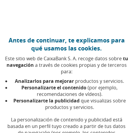
Ir al contenido central
Caixabank (Ir a Inicio)
Antes de continuar, te explicamos para
EDUCACIÓN FINANCIERA
qué usamos las cookies.
27 NOVIEMBRE 2024
Este sitio web de CaixaBank S. A. recoge datos sobre
tu
navegación
a través de cookies propias y de terceros
Madrid, Barcelona,
para:
Valencia y Bilbao: historia
Analizarlos para mejorar
productos y servicios.
de las bolsas de valores
Personalizarte el contenido
(por ejemplo,
recomendaciones de vídeos).
españolas
Personalizarte la publicidad
que visualizas sobre
productos y servicios.
Tiempo de lectura | 5 min.
La personalización de contenido y publicidad está
basada en un perfil tuyo creado a partir de tus datos
de navegación (por ejemplo, los contenidos