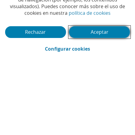
visualizados). Puedes conocer más sobre el uso de
(Abrir en 
cookies en nuestra
política de cookies
Rechazar
Aceptar
(Abrir en ventana 
Configurar cookies
CaixaBank
Comunicación
Enviar por email (Abrir en ventana nue
Compartir en LinkedIn (Abrir en v
Compartir en WhatsApp (Abri
Compartir en X (Abrir en
Compartir en Facebo