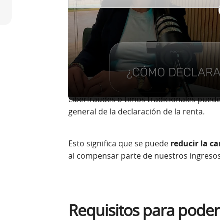
Una
pérdida patrimonial
es aquella que
un bien que forma parte de nuestro patri
pérdida se origina por un engaño que nos
A diferencia de
otras pérdidas patrimoni
la venta de acciones, de inmuebles o del
ciberfraudes o timos tradicionales pued
general de la declaración de la renta.
Esto significa que se puede
reducir la c
al compensar parte de nuestros ingresos 
Requisitos para poder