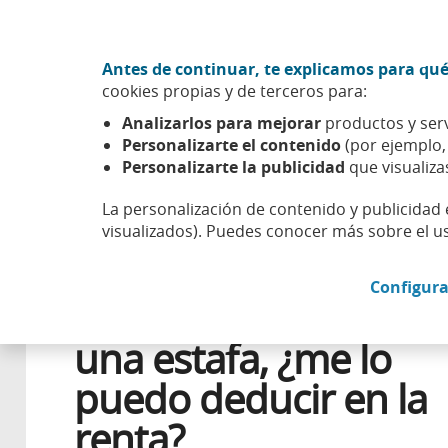
Ir al contenido central
Acción CABK (Abrir en ventana nueva)
Antes de continuar, te explicamos para qué
Sobre nosotros
cookies propias y de terceros para:
Caixabank (Ir a Inicio)
Analizarlos para mejorar
productos y serv
Esfera
Aprender
Salud financiera
He perdido dinero
Personalizarte el contenido
(por ejemplo
Personalizarte la publicidad
que visualiza
La personalización de contenido y publicidad 
visualizados). Puedes conocer más sobre el u
15 ABRIL 2025
FISCALIDAD
Configura
He perdido dinero p
una estafa, ¿me lo
puedo deducir en la
renta?