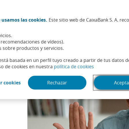
Twitter (Abrir en ventana nueva)
Facebook (Abrir en ventana n
Instagram (Abrir en venta
Linkedin (Abrir en ve
Youtube (Abrir e
Spotify (Abri
TikTok (
What
 usamos las cookies.
Este sitio web de CaixaBank S. A. re
Sostenibilidad
Accionistas e inversores
Personas
icios.
 por una estafa, ¿me lo puedo deducir en la renta?
, recomendaciones de vídeos).
s sobre productos y servicios.
está basada en un perfil tuyo creado a partir de tus datos 
(Abrir en venta
so de cookies en nuestra
política de cookies
(Abrir en ventana nueva)
r cookies
Rechazar
Acepta
or