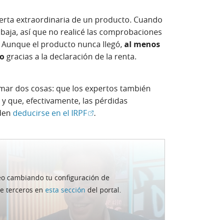
erta extraordinaria de un producto. Cuando
 baja, así que no realicé las comprobaciones
. Aunque el producto nunca llegó,
al menos
do
gracias a la declaración de la renta.
rmar dos cosas: que los expertos también
y que, efectivamente, las pérdidas
(Abrir en ventana nueva)
eden
deducirse en el IRPF
.
deo cambiando tu configuración de
 patrimoniales por
de terceros en
esta sección
del portal.