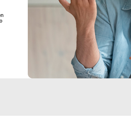
en
mo