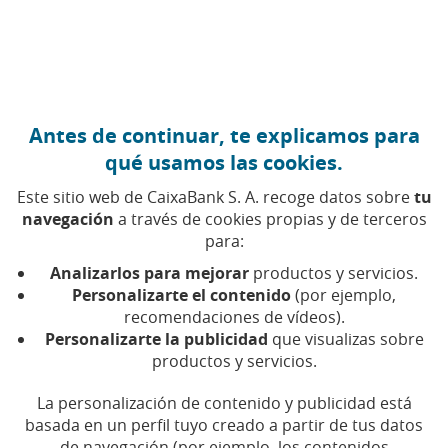
Ir al contenido central
Caixabank (Ir a Inicio)
Antes de continuar, te explicamos para
qué usamos las cookies.
Este sitio web de CaixaBank S. A. recoge datos sobre
tu
navegación
a través de cookies propias y de terceros
Ciberseguridad
para:
Analizarlos para mejorar
productos y servicios.
Encuentra aquí todos los artículos, vídeos y pódcast
Personalizarte el contenido
(por ejemplo,
sobre ciberseguridad en CaixaBank
recomendaciones de vídeos).
Personalizarte la publicidad
que visualizas sobre
productos y servicios.
La personalización de contenido y publicidad está
Compartir en Facebook (Abrir en ventan
Compartir en X (Abrir en ventana nu
Compartir en WhatsApp (Abrir 
Compartir en LinkedIn (Abr
Enviar por email (Abri
basada en un perfil tuyo creado a partir de tus datos
de navegación (por ejemplo, los contenidos