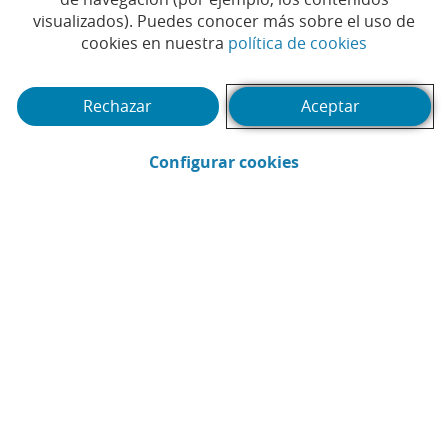
visualizados). Puedes conocer más sobre el uso de
(Abrir en 
cookies en nuestra
política de cookies
(Abrir calendario)
Fecha
Rechazar
Aceptar
Buscar
(Abrir en ventana 
Filtrar
Configurar cookies