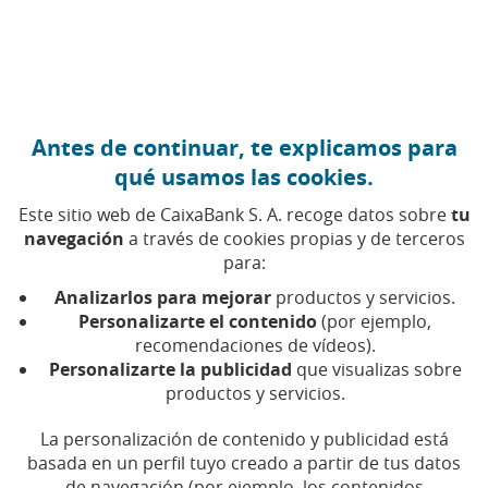
Ir al contenido central
Caixabank (Ir a Inicio)
Antes de continuar, te explicamos para
CIBERSEGURIDAD
qué usamos las cookies.
2 FEBRERO 2026
Este sitio web de CaixaBank S. A. recoge datos sobre
tu
navegación
a través de cookies propias y de terceros
Tabnabbing: protégete
para:
contra el peligro de las
Analizarlos para mejorar
productos y servicios.
ventanas abiertas
Personalizarte el contenido
(por ejemplo,
recomendaciones de vídeos).
mientras navegas en
Personalizarte la publicidad
que visualizas sobre
internet
productos y servicios.
La personalización de contenido y publicidad está
Si abres un enlace en pestaña nueva y al volver
basada en un perfil tuyo creado a partir de tus datos
te pide contraseña: no la pongas. Podrías poner
de navegación (por ejemplo, los contenidos