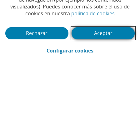
en peligro tus datos
visualizados). Puedes conocer más sobre el uso de
(Abrir en 
cookies en nuestra
política de cookies
Tiempo de lectura | 3 min.
Rechazar
Aceptar
(Abrir en ventana 
Configurar cookies
Nathalie de Seras Zumstein
Protección de la Información y Cultura de