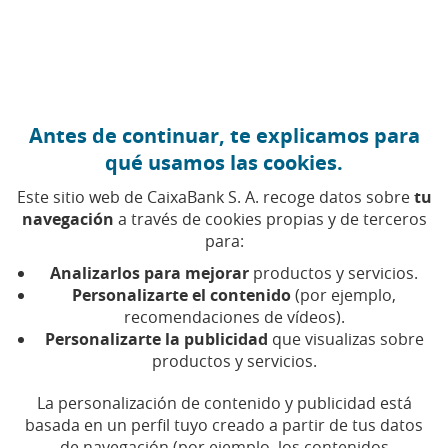
Ir al contenido central
Caixabank (Ir a Inicio)
Antes de continuar, te explicamos para
CIBERSEGURIDAD
qué usamos las cookies.
29 ENERO 2026
Este sitio web de CaixaBank S. A. recoge datos sobre
tu
navegación
a través de cookies propias y de terceros
Videollamadas seguras
para:
con tus nietos: habla con
Analizarlos para mejorar
productos y servicios.
ellos con total confianza
Personalizarte el contenido
(por ejemplo,
recomendaciones de vídeos).
Personalizarte la publicidad
que visualizas sobre
Estas precauciones de ciberseguridad te
productos y servicios.
ayudarán a comunicarte con ellos con menos
riesgo
La personalización de contenido y publicidad está
basada en un perfil tuyo creado a partir de tus datos
de navegación (por ejemplo, los contenidos