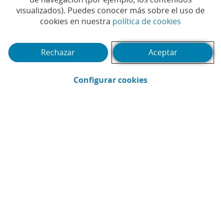
Tiempo de lectura | 5 min.
visualizados). Puedes conocer más sobre el uso de
(Abrir en 
cookies en nuestra
política de cookies
Rechazar
Aceptar
(Abrir en ventana 
Configurar cookies
CaixaBank
Comunicación