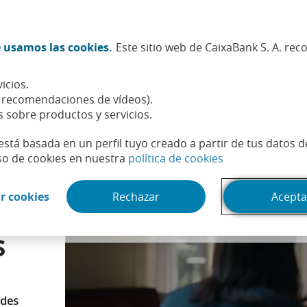
Twitter (Abrir en ventana nueva)
Facebook (Abrir en ventana n
Instagram (Abrir en venta
Linkedin (Abrir en ve
Youtube (Abrir e
Spotify (Abri
TikTok (
What
 usamos las cookies.
Este sitio web de CaixaBank S. A. re
Sostenibilidad
Accionistas e inversores
Personas
icios.
 están en todas partes
, recomendaciones de vídeos).
s sobre productos y servicios.
está basada en un perfil tuyo creado a partir de tus datos 
(Abrir en venta
so de cookies en nuestra
política de cookies
Puedes acceder al contenido de ví­deo cambiando tu configuración 
(Abrir en ventana nueva)
r cookies
Rechazar
Acepta
s
edes