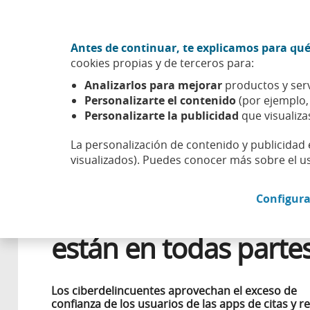
Ir al contenido central
Acción CABK (Abrir en ventana nueva)
Antes de continuar, te explicamos para qué
Sobre nosotros
cookies propias y de terceros para:
Caixabank (Ir a Inicio)
Analizarlos para mejorar
productos y serv
Esfera
Innovación
Tecnología
El amor (y el fraude)
Personalizarte el contenido
(por ejemplo
Personalizarte la publicidad
que visualiza
La personalización de contenido y publicidad 
visualizados). Puedes conocer más sobre el u
12 FEBRERO 2026
CIBERSEGURIDAD
Configura
El amor (y el fraude)
están en todas parte
Los ciberdelincuentes aprovechan el exceso de
confianza de los usuarios de las apps de citas y r