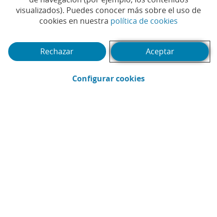
Tiempo de lectura | 6 min.
visualizados). Puedes conocer más sobre el uso de
(Abrir en 
cookies en nuestra
política de cookies
Rechazar
Aceptar
(Abrir en ventana 
Configurar cookies
Nathalie de Seras Zumstein
Protección de la Información y Cultura de
Seguridad