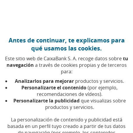
Ir al contenido central
Caixabank (Ir a Inicio)
Antes de continuar, te explicamos para
CIBERSEGURIDAD
qué usamos las cookies.
19 NOVIEMBRE 2025
Este sitio web de CaixaBank S. A. recoge datos sobre
tu
navegación
a través de cookies propias y de terceros
Protege tu información si
para:
te roban el teléfono móvil
Analizarlos para mejorar
productos y servicios.
(y, si no, también)
Personalizarte el contenido
(por ejemplo,
recomendaciones de vídeos).
Personalizarte la publicidad
que visualizas sobre
Sufrir el robo de un teléfono móvil es un
productos y servicios.
potencial peligro: puede abrir la puerta a que
alguien acceda a datos personales, bancarios y
La personalización de contenido y publicidad está
profesionales
basada en un perfil tuyo creado a partir de tus datos
de navegación (por ejemplo, los contenidos