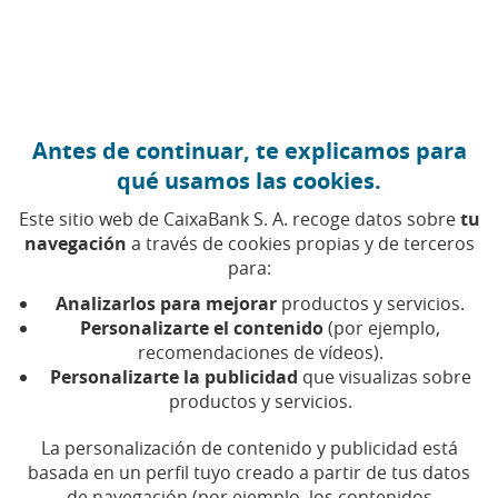
Ir al contenido central
Caixabank (Ir a Inicio)
Antes de continuar, te explicamos para
FINANZAS CORPORATIVAS
qué usamos las cookies.
28 OCTUBRE 2021
Este sitio web de CaixaBank S. A. recoge datos sobre
tu
navegación
a través de cookies propias y de terceros
Qué es la liquidez de un
para:
banco y por qué es
Analizarlos para mejorar
productos y servicios.
importante
Personalizarte el contenido
(por ejemplo,
recomendaciones de vídeos).
Personalizarte la publicidad
que visualizas sobre
Tiempo de lectura | 5 min.
productos y servicios.
La personalización de contenido y publicidad está
basada en un perfil tuyo creado a partir de tus datos
de navegación (por ejemplo, los contenidos