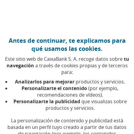
Ir al contenido central
Caixabank (Ir a Inicio)
Antes de continuar, te explicamos para
CIBERSEGURIDAD
qué usamos las cookies.
11 SEPTIEMBRE 2018
Este sitio web de CaixaBank S. A. recoge datos sobre
tu
navegación
a través de cookies propias y de terceros
¿Sabes qué es un
para:
phishing y cómo
Analizarlos para mejorar
productos y servicios.
detectarlo?
Personalizarte el contenido
(por ejemplo,
recomendaciones de vídeos).
Personalizarte la publicidad
que visualizas sobre
Tiempo de lectura | 4 min.
productos y servicios.
La personalización de contenido y publicidad está
basada en un perfil tuyo creado a partir de tus datos
de navegación (por ejemplo, los contenidos