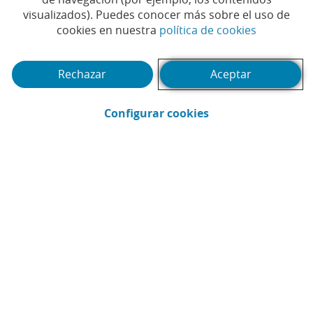
visualizados). Puedes conocer más sobre el uso de
(Abrir en 
cookies en nuestra
política de cookies
Rechazar
Aceptar
(Abrir en ventana 
Configurar cookies
CaixaBank
Comunicación
Enviar por email (Abrir en ventana nue
Compartir en LinkedIn (Abrir en v
Compartir en WhatsApp (Abri
Compartir en X (Abrir en
Compartir en Facebo