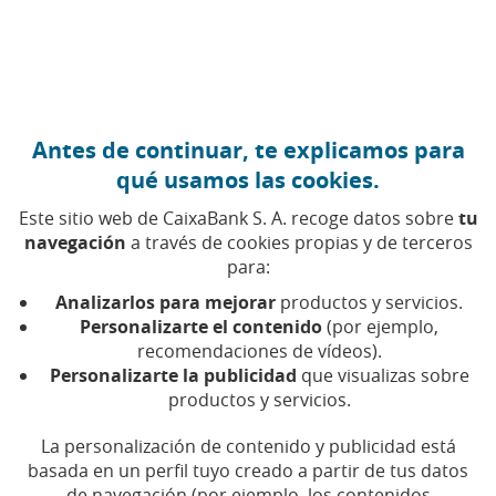
Ir al contenido central
Caixabank (Ir a Inicio)
Antes de continuar, te explicamos para
ECONOMÍA GLOBAL
qué usamos las cookies.
29 DICIEMBRE 2025
Este sitio web de CaixaBank S. A. recoge datos sobre
tu
navegación
a través de cookies propias y de terceros
Las cuatro claves que
para:
marcarán la economía
Analizarlos para mejorar
productos y servicios.
española en 2026
Personalizarte el contenido
(por ejemplo,
recomendaciones de vídeos).
Personalizarte la publicidad
que visualizas sobre
Un PIB al alza, varios sectores impulsando el
productos y servicios.
crecimiento y otros factores que influirán en
nuestra economía en 2026
La personalización de contenido y publicidad está
basada en un perfil tuyo creado a partir de tus datos
de navegación (por ejemplo, los contenidos