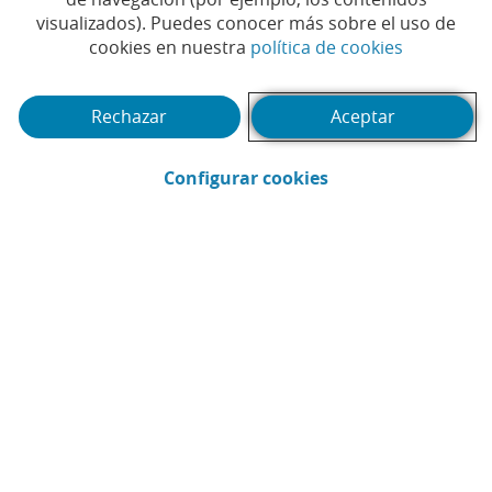
Tiempo de lectura | 4 min.
visualizados). Puedes conocer más sobre el uso de
(Abrir en 
cookies en nuestra
política de cookies
Rechazar
Aceptar
(Abrir en ventana 
Configurar cookies
CaixaBank
Comunicación