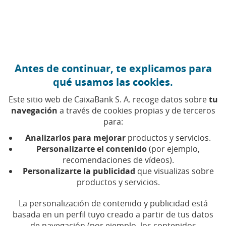
Ir al contenido central
Caixabank (Ir a Inicio)
Antes de continuar, te explicamos para
AYUDAS
qué usamos las cookies.
11 MARZO 2026
Este sitio web de CaixaBank S. A. recoge datos sobre
tu
navegación
a través de cookies propias y de terceros
Renta per cápita familiar:
para:
qué es y cómo se calcula
Analizarlos para mejorar
productos y servicios.
Personalizarte el contenido
(por ejemplo,
recomendaciones de vídeos).
La renta per cápita de la unidad familiar es clave
Personalizarte la publicidad
que visualizas sobre
para la solicitud de diferentes ayudas, como
becas de educación o FP
productos y servicios.
La personalización de contenido y publicidad está
Tiempo de lectura | 4 min.
basada en un perfil tuyo creado a partir de tus datos
de navegación (por ejemplo, los contenidos