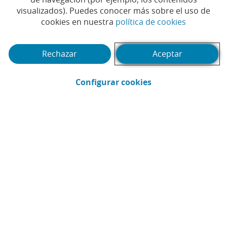
Tiempo de lectura | 5 min.
visualizados). Puedes conocer más sobre el uso de
(Abrir en 
cookies en nuestra
política de cookies
Rechazar
Aceptar
(Abrir en ventana 
Configurar cookies
CaixaBank
Comunicación