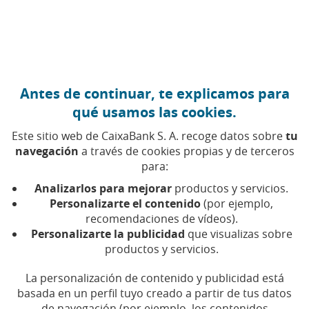
Ir al contenido central
Caixabank (Ir a Inicio)
Antes de continuar, te explicamos para
IA
qué usamos las cookies.
6 MAYO 2026
Este sitio web de CaixaBank S. A. recoge datos sobre
tu
navegación
a través de cookies propias y de terceros
Agentes IA: qué son y por
para:
qué van a revolucionar las
Analizarlos para mejorar
productos y servicios.
empresas de medio
Personalizarte el contenido
(por ejemplo,
recomendaciones de vídeos).
mundo
Personalizarte la publicidad
que visualizas sobre
productos y servicios.
Te contamos la evolución de los Agentes IA,
La personalización de contenido y publicidad está
quiénes los están usando y para qué
basada en un perfil tuyo creado a partir de tus datos
de navegación (por ejemplo, los contenidos