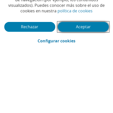
visualizados). Puedes conocer más sobre el uso de
(Abrir en 
cookies en nuestra
política de cookies
(Abrir calendario)
Fecha
Rechazar
Aceptar
Buscar
(Abrir en ventana 
Filtrar
Configurar cookies