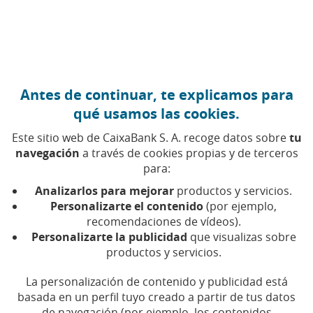
Ir al contenido central
Caixabank (Ir a Inicio)
Antes de continuar, te explicamos para
qué usamos las cookies.
Este sitio web de CaixaBank S. A. recoge datos sobre
tu
navegación
a través de cookies propias y de terceros
Sénior
para:
Analizarlos para mejorar
productos y servicios.
Encuentra aquí todos los artículos, vídeos y pódcast
Personalizarte el contenido
(por ejemplo,
sobre sénior en CaixaBank
recomendaciones de vídeos).
Personalizarte la publicidad
que visualizas sobre
productos y servicios.
La personalización de contenido y publicidad está
Compartir en Facebook (Abrir en ventan
Compartir en X (Abrir en ventana nu
Compartir en WhatsApp (Abrir 
Compartir en LinkedIn (Abr
Enviar por email (Abri
basada en un perfil tuyo creado a partir de tus datos
de navegación (por ejemplo, los contenidos