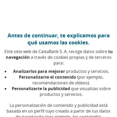
Ir al contenido central
Caixabank (Ir a Inicio)
Antes de continuar, te explicamos para
MEDIOAMBIENTE
qué usamos las cookies.
20 ABRIL 2026
Este sitio web de CaixaBank S. A. recoge datos sobre
tu
navegación
a través de cookies propias y de terceros
El papel de los analistas
para:
de sostenibilidad: cuando
Analizarlos para mejorar
productos y servicios.
los datos ESG empiezan a
Personalizarte el contenido
(por ejemplo,
recomendaciones de vídeos).
influir de verdad en el
Personalizarte la publicidad
que visualizas sobre
negocio
productos y servicios.
La personalización de contenido y publicidad está
Por qué las evaluaciones y rankings ASG se han
basada en un perfil tuyo creado a partir de tus datos
convertido en referencias clave para inversores
de navegación (por ejemplo, los contenidos