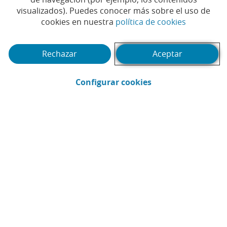
y empresas
visualizados). Puedes conocer más sobre el uso de
(Abrir en 
cookies en nuestra
política de cookies
Tiempo de lectura | 4 min.
Rechazar
Aceptar
(Abrir en ventana 
Configurar cookies
Natalia Valls
Reporting Estratégico de Sostenibilidad en