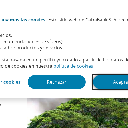
Twitter (Abrir en ventana nueva)
Facebook (Abrir en ventana n
Instagram (Abrir en venta
Linkedin (Abrir en ve
Youtube (Abrir e
Spotify (Abri
TikTok (
What
 usamos las cookies.
Este sitio web de CaixaBank S. A. re
Sostenibilidad
Accionistas e inversores
Personas
icios.
stenibles, la buena práctica de los supervisores financieros
, recomendaciones de vídeos).
s sobre productos y servicios.
está basada en un perfil tuyo creado a partir de tus datos 
(Abrir en venta
so de cookies en nuestra
política de cookies
(Abrir en ventana nueva)
r cookies
Rechazar
Acepta
 la
s