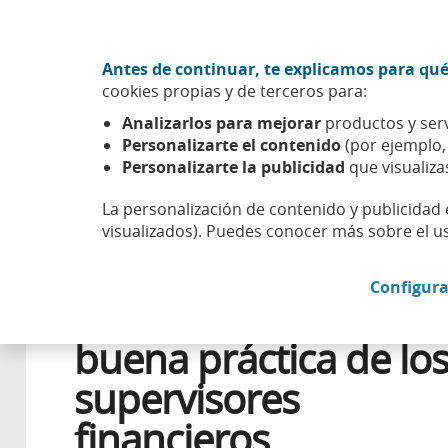
Ir al contenido central
Acción CABK (Abrir en ventana nueva)
Antes de continuar, te explicamos para qué
Sobre nosotros
cookies propias y de terceros para:
Caixabank (Ir a Inicio)
Analizarlos para mejorar
productos y serv
Esfera
Compromiso
Gestión sostenible
Finanzas so
Personalizarte el contenido
(por ejemplo
Personalizarte la publicidad
que visualiza
La personalización de contenido y publicidad 
visualizados). Puedes conocer más sobre el u
26 FEBRERO 2020
EMPRESAS
Configura
Finanzas sostenibles,
buena práctica de lo
supervisores
financieros