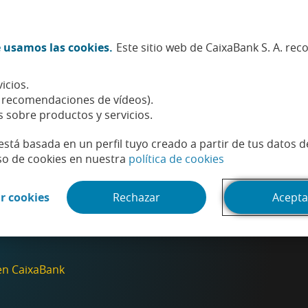
Twitter (Abrir en ventana nueva)
Facebook (Abrir en ventana n
Instagram (Abrir en venta
Linkedin (Abrir en ve
Youtube (Abrir e
Spotify (Abri
TikTok (
What
 usamos las cookies.
Este sitio web de CaixaBank S. A. re
Sostenibilidad
Accionistas e inversores
Personas
icios.
, recomendaciones de vídeos).
s sobre productos y servicios.
está basada en un perfil tuyo creado a partir de tus datos 
(Abrir en venta
so de cookies en nuestra
política de cookies
(Abrir en ventana nueva)
r cookies
Rechazar
Acepta
 en CaixaBank