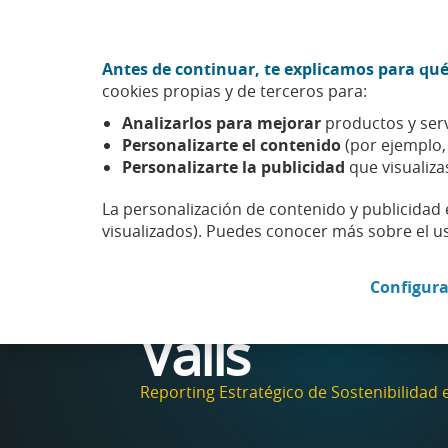
Ir al contenido central
Acción CABK (Abrir en ventana nueva)
Antes de continuar, te explicamos para qué
Sobre nosotros
cookies propias y de terceros para:
Caixabank (Ir a Inicio)
Analizarlos para mejorar
productos y serv
Esfera
Natalia Valls
Personalizarte el contenido
(por ejemplo
Personalizarte la publicidad
que visualiza
La personalización de contenido y publicidad 
visualizados). Puedes conocer más sobre el u
Natalia
Configura
Valls
Reporting Estratégico de Sostenibilidad