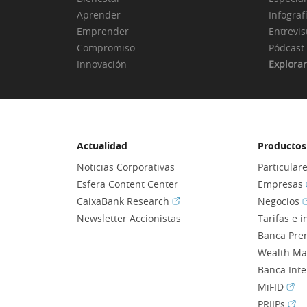
Aprender
Infograf
Emprender
Entrevis
Compromiso
Pódcast
Innovación
Explorar
Actualidad
Productos 
Noticias Corporativas
Particular
Esfera Content Center
Empresas
(Abrir en ventana nueva)
(
CaixaBank Research
Negocios
Newsletter Accionistas
Tarifas e 
Banca Pre
Wealth M
Banca Int
(Abr
MiFID
(Abr
PRIIPs