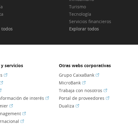
ía
Turismo
ta
Tecnología
Servicios financieros
 todos
Explorar todos
y servicios
Otras webs corporativas
(Abrir en ventana nueva)
(Abrir en ventana nu
es
Grupo CaixaBank
(Abrir en ventana nueva)
(Abrir en ventana nueva)
MicroBank
Abrir en ventana nueva)
(Abrir en ventan
Trabaja con nosotros
(Abrir en ventana nueva)
(Abrir en venta
información de interés
Portal de proveedores
(Abrir en ventana nueva)
(Abrir en ventana nueva)
mier
Dualiza
(Abrir en ventana nueva)
anagement
(Abrir en ventana nueva)
ernacional
ir en ventana nueva)
ir en ventana nueva)