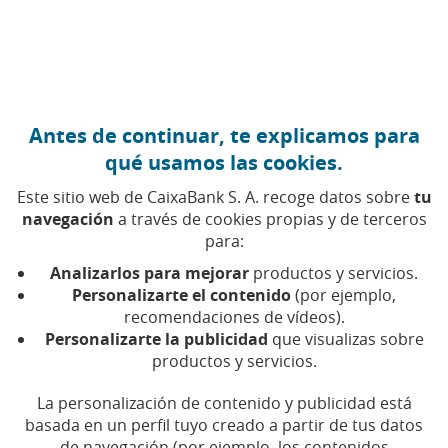
Ir al contenido central
Caixabank (Ir a Inicio)
Antes de continuar, te explicamos para
FINANZAS PERSONALES
qué usamos las cookies.
9 JULIO 2026
Este sitio web de CaixaBank S. A. recoge datos sobre
tu
navegación
a través de cookies propias y de terceros
Last call: cómo ahorrar en
para:
la reserva de vacaciones
Analizarlos para mejorar
productos y servicios.
si eres del grupo de los
Personalizarte el contenido
(por ejemplo,
recomendaciones de vídeos).
tardones
Personalizarte la publicidad
que visualizas sobre
productos y servicios.
Aunque la antelación sigue siendo una ventaja,
La personalización de contenido y publicidad está
existen opciones para contener el gasto en
vuelos, alojamiento y transporte
basada en un perfil tuyo creado a partir de tus datos
de navegación (por ejemplo, los contenidos