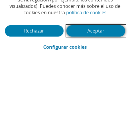
visualizados). Puedes conocer más sobre el uso de
Tiempo de lectura | 4 min.
(Abrir en 
cookies en nuestra
política de cookies
Rechazar
Aceptar
(Abrir en ventana 
Configurar cookies
CaixaBank
Comunicación