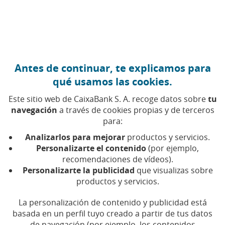
Ir al contenido central
Caixabank (Ir a Inicio)
Antes de continuar, te explicamos para
FINANZAS PERSONALES
qué usamos las cookies.
25 JUNIO 2025
Este sitio web de CaixaBank S. A. recoge datos sobre
tu
navegación
a través de cookies propias y de terceros
Claves financieras para
para:
viajar con tranquilidad
Analizarlos para mejorar
productos y servicios.
Personalizarte el contenido
(por ejemplo,
recomendaciones de vídeos).
Los seguros de viaje, las tarjetas prepago y una
Personalizarte la publicidad
que visualizas sobre
adecuada gestión de divisas son aliados
indispensables del viajero moderno.
productos y servicios.
La personalización de contenido y publicidad está
Tiempo de lectura | 5 min.
basada en un perfil tuyo creado a partir de tus datos
de navegación (por ejemplo, los contenidos