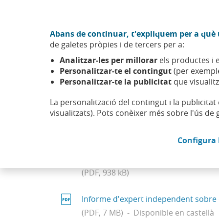
Anar al contingut central
Acció CABK (Obre en finestra nova)
Abans de continuar, t'expliquem per a què u
Sobre nosaltres
de galetes pròpies i de tercers per a:
Caixabank (Anar a Inici)
Analitzar-les per millorar
els productes i e
Accionistes i inversors
Informació general
Fusions
Personalitzar-te el contingut
(per exemple
Personalitzar-te la publicitat
que visualitz
La personalització del contingut i la publicita
visualitzats). Pots conèixer més sobre l'ús de 
Documentació fusió Ca
Configura 
Projecte Comú de Fusió de CaixaBank 
(PDF, 938 kB)
Informe d'expert independent sobre 
(PDF, 7 MB) - Disponible en castellà