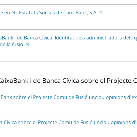
(Obre en una fine
(Obre en finestr
e en els Estatuts Socials de CaixaBank, S.A.
à
aBank i de Banca Cívica. Identitat dels administradors dels 
(Obre en una finestra nova) - Disponible en caste
(Obre en finestra nova)
e la fusió.
à
aixaBank i de Banca Cívica sobre el Projecte
Bank sobre el Projecte Comú de Fusió (inclou opinions d'exp
Cívica sobre el Projecte Comú de Fusió (inclou opinions d'e
ible en castellà