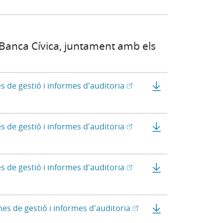
 Banca Cívica, juntament amb els
(Obre en una finestra nova
(Obre en finestra nova)
Comptes anuals i
s de gestió i informes d'auditoria
(Obre en una finestra nova
(Obre en finestra nova)
Comptes anuals i
s de gestió i informes d'auditoria
(Obre en una finestra nova
(Obre en finestra nova)
Comptes anuals i
s de gestió i informes d'auditoria
(Obre en una finestra no
(Obre en finestra nova)
Comptes anuals i
mes de gestió i informes d'auditoria