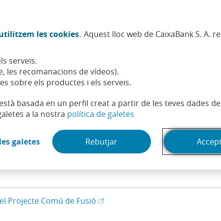
Twitter (Obre en finestra nova)
Facebook (Obre en finestra no
Instagram (Obre en finest
Linkedin (Obre en fin
Youtube (Obre en
Spotify (Obre
TikTok (
What
tilitzem les cookies.
Aquest lloc web de CaixaBank S. A. r
Sostenibilitat
Accionistes i inversors
Persones
ls serveis.
Documentació fusió CaixaBank i Banca Cívica
, les recomanacions de vídeos).
es sobre els productes i els serveis.
t està basada en un perfil creat a partir de les teves dades 
(Obre en finestra nova)
galetes a la nostra
política de galetes
ixaBank i Banca Cívica
(Obre en finestra nova)
les galetes
Rebutjar
Accep
(Obre en una finestr
(Obre en finestra no
(absorbent) i Banca Cívica (absorbida)
(Obre en una finestra nova) - Dis
(Obre en finestra nova)
el Projecte Comú de Fusió