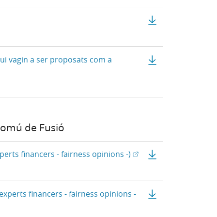
stra nova) - Disponible en castellà
a nova)
Modificacions qu
Identitat dels a
qui vagin a ser proposats com a
llà
 Comú de Fusió
(Obre en una finestra n
(Obre en finestra nova)
Informe dels adm
erts financers - fairness opinions -)
Informe dels adm
xperts financers - fairness opinions -