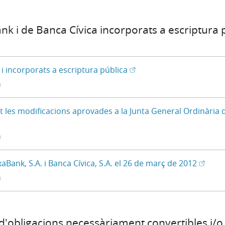
nk i de Banca Cívica incorporats a escriptura p
(Obre en una finestra nov
(Obre en finestra nova)
 i incorporats a escriptura pública
à
nt les modificacions aprovades a la Junta General Ordinària
bre en una finestra nova) - Disponible en castellà
bre en finestra nova)
à
(Obre e
(Obre e
aBank, S.A. i Banca Cívica, S.A. el 26 de març de 2012
à
 d'obligacions necessàriament convertibles i/