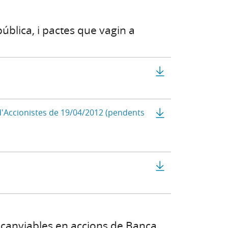
ública, i pactes que vagin a
a) - Disponible en castellà
Estatuts Socials
Estatuts Socials
 d'Accionistes de 19/04/2012 (pendents
n una finestra nova) - Disponible en castellà
n finestra nova)
Acord d'integrac
o canviables en accions de Banca