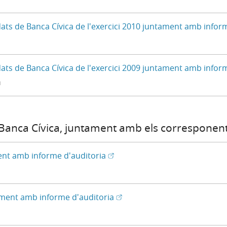
dats de Banca Cívica de l'exercici 2010 juntament amb infor
dats de Banca Cívica de l'exercici 2009 juntament amb infor
à
 Banca Cívica, juntament amb els corresponent
(Obre en una finestra nova) - D
(Obre en finestra nova)
ent amb informe d'auditoria
(Obre en una finestra nova) -
(Obre en finestra nova)
tament amb informe d'auditoria