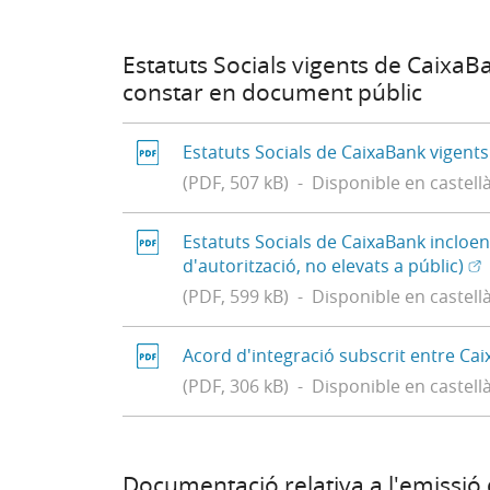
Estatuts Socials vigents de CaixaBa
constar en document públic
Estatuts Socials de CaixaBank vigents
(PDF, 507 kB) - Disponible en castell
Estatuts Socials de CaixaBank incloe
(O
(O
d'autorització, no elevats a públic)
(PDF, 599 kB) - Disponible en castell
Acord d'integració subscrit entre Caix
(PDF, 306 kB) - Disponible en castell
Documentació relativa a l'emissió