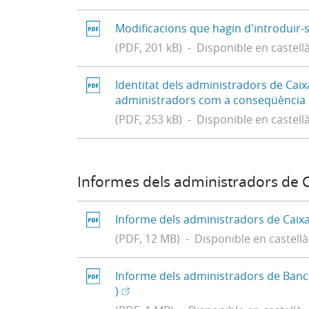
Modificacions que hagin d'introduir-s
(PDF, 201 kB) - Disponible en castell
Identitat dels administradors de Caix
administradors com a conseqüència d
(PDF, 253 kB) - Disponible en castell
Informes dels administradors de C
Informe dels administradors de Caixa
(PDF, 12 MB) - Disponible en castellà
Informe dels administradors de Banca 
(Obre en una finestra nova) - Dispon
(Obre en finestra nova)
)