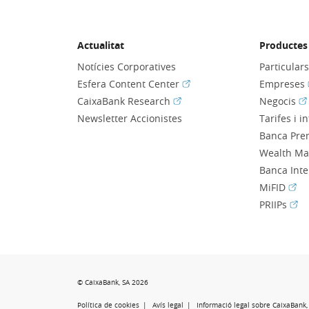
Actualitat
Productes 
Notícies Corporatives
Particular
(Obre en finestra nova)
Esfera Content Center
Empreses
(Obre en finestra nova)
(O
CaixaBank Research
Negocis
Newsletter Accionistes
Tarifes i i
Banca Pre
Wealth M
Banca Int
(Obr
MiFID
(Obr
PRIIPs
© CaixaBank, SA 2026
Política de cookies
Avís legal
Informació legal sobre CaixaBank, 