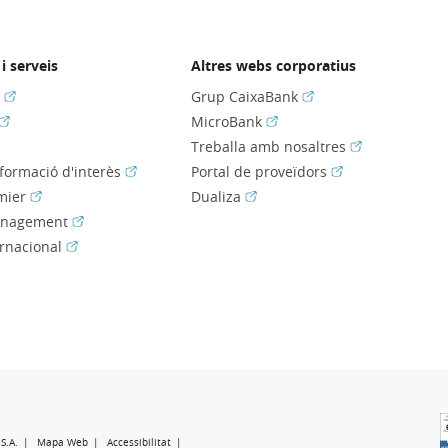
i serveis
Altres webs corporatius
(Obre en finestra nova)
(Obre en finestra nov
s
Grup CaixaBank
(Obre en finestra nova)
(Obre en finestra nova)
MicroBank
bre en finestra nova)
(Obre en fines
Treballa amb nosaltres
(Obre en finestra nova)
(Obre en finestra
nformació d'interès
Portal de proveïdors
(Obre en finestra nova)
(Obre en finestra nova)
mier
Dualiza
(Obre en finestra nova)
anagement
(Obre en finestra nova)
ernacional
e en finestra nova)
e en finestra nova)
S.A.
Mapa Web
Accessibilitat