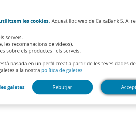
Twitter (Obre en finestra nova)
Facebook (Obre en finestra no
Instagram (Obre en finest
Linkedin (Obre en fin
Youtube (Obre en
Spotify (Obre
TikTok (
What
tilitzem les cookies.
Aquest lloc web de CaixaBank S. A. r
Sostenibilitat
Accionistes i inversors
Persones
ls serveis.
asocials
, les recomanacions de vídeos).
es sobre els productes i els serveis.
t està basada en un perfil creat a partir de les teves dades 
(Obre en finestra nova)
galetes a la nostra
política de galetes
(Obre en finestra nova)
les galetes
Rebutjar
Accep
de l'existència de Pactes parasocials.