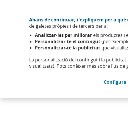
Anar al contingut central
Acció CABK (Obre en finestra nova)
Abans de continuar, t'expliquem per a què u
Sobre nosaltres
de galetes pròpies i de tercers per a:
Caixabank (Anar a Inici)
Analitzar-les per millorar
els productes i e
Accionistes i inversors
Informació general
Pactes par
Personalitzar-te el contingut
(per exemple
Personalitzar-te la publicitat
que visualitz
La personalització del contingut i la publicita
visualitzats). Pots conèixer més sobre l'ús de 
Pactes parasocials
Configura 
En l'actualitat la Societat no té coneixement 