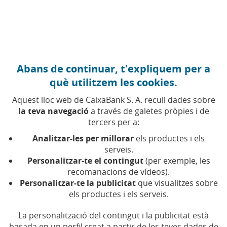
Anar al contingut central
Caixabank (Anar a Inici)
Abans de continuar, t'expliquem per a
Consell d'Administració
què utilitzem les cookies.
Aquest lloc web de CaixaBank S. A. recull dades sobre
Composició del Consell
la teva navegació
a través de galetes pròpies i de
tercers per a:
Segons el que estableixen els Estatuts Socials, el Consell
Analitzar-les per millorar
els productes i els
d'Administració estarà compost per un mínim de dotze
serveis.
(12) i màxim de vint-i-dos (22) membres el nomenament,
Personalitzar-te el contingut
(per exemple, les
reelecció, ratificació o cessament dels quals
recomanacions de vídeos).
correspondrà a la Junta General, sense perjudici de la
Personalitzar-te la publicitat
que visualitzes sobre
cobertura de vacants pel Consell d'Administració
els productes i els serveis.
mitjançant cooptació i del sistema de representació
La personalització del contingut i la publicitat està
proporcional que correspon als accionistes en els
basada en un perfil creat a partir de les teves dades de