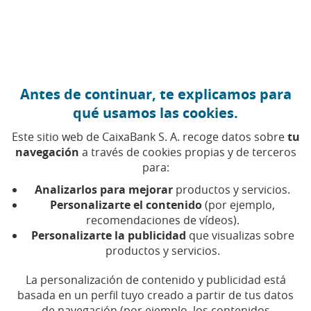
Ir al contenido central
Caixabank (Ir a Inicio)
Antes de continuar, te explicamos para
qué usamos las cookies.
Este sitio web de CaixaBank S. A. recoge datos sobre
tu
navegación
a través de cookies propias y de terceros
Desarrollo personal
para:
Analizarlos para mejorar
productos y servicios.
Encuentra aquí todos los artículos, vídeos y pódcast
Personalizarte el contenido
(por ejemplo,
sobre desarrollo personal en CaixaBank
recomendaciones de vídeos).
Personalizarte la publicidad
que visualizas sobre
productos y servicios.
La personalización de contenido y publicidad está
Compartir en Facebook (Abrir en ventan
Compartir en X (Abrir en ventana nu
Compartir en WhatsApp (Abrir 
Compartir en LinkedIn (Abr
Enviar por email (Abri
basada en un perfil tuyo creado a partir de tus datos
de navegación (por ejemplo, los contenidos