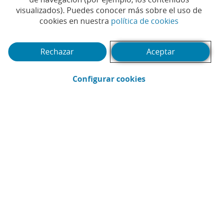
visualizados). Puedes conocer más sobre el uso de
(Abrir en 
cookies en nuestra
política de cookies
(Abrir calendario)
Fecha
Rechazar
Aceptar
Buscar
(Abrir en ventana 
Filtrar
Configurar cookies