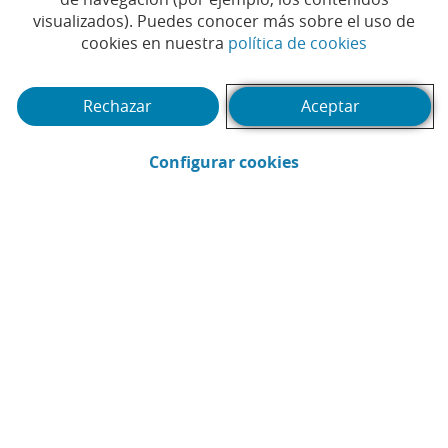
visualizados). Puedes conocer más sobre el uso de
(Abrir en 
cookies en nuestra
política de cookies
Rechazar
Aceptar
(Abrir en ventana 
Configurar cookies
imagin
Enviar por email (Abrir en ventana nue
Compartir en LinkedIn (Abrir en v
Compartir en WhatsApp (Abri
Compartir en X (Abrir en
Compartir en Facebo