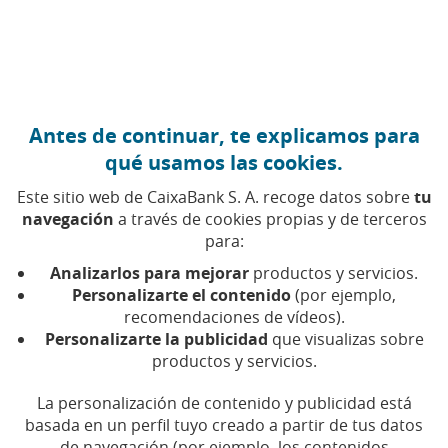
Ir al contenido central
Caixabank (Ir a Inicio)
Antes de continuar, te explicamos para
FINANCIACIÓN
qué usamos las cookies.
15 ABRIL 2026
Este sitio web de CaixaBank S. A. recoge datos sobre
tu
navegación
a través de cookies propias y de terceros
Las startups que nacieron
para:
en el aula
Analizarlos para mejorar
productos y servicios.
Personalizarte el contenido
(por ejemplo,
recomendaciones de vídeos).
Los estudios de FP, Secundaria y Universidad
Personalizarte la publicidad
que visualizas sobre
crecen dentro del sector emprendedor de
nuestro país. Estos son algunos ejemplos de
productos y servicios.
ello
La personalización de contenido y publicidad está
basada en un perfil tuyo creado a partir de tus datos
Tiempo de lectura | 6 min.
de navegación (por ejemplo, los contenidos