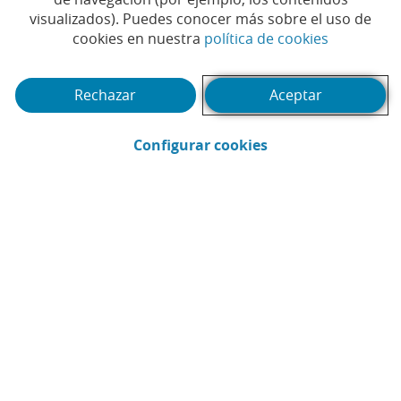
visualizados). Puedes conocer más sobre el uso de
(Abrir en 
cookies en nuestra
política de cookies
Rechazar
Aceptar
(Abrir en ventana 
Configurar cookies
CaixaBank
Comunicación
Enviar por email (Abrir en ventana nue
Compartir en LinkedIn (Abrir en v
Compartir en WhatsApp (Abri
Compartir en X (Abrir en
Compartir en Facebo