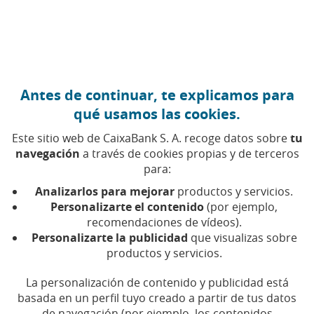
Ir al contenido central
Caixabank (Ir a Inicio)
Antes de continuar, te explicamos para
MEDIOAMBIENTE
qué usamos las cookies.
25 OCTUBRE 2021
Este sitio web de CaixaBank S. A. recoge datos sobre
tu
navegación
a través de cookies propias y de terceros
Siete consejos para
para:
reducir la contaminación
Analizarlos para mejorar
productos y servicios.
digital
Personalizarte el contenido
(por ejemplo,
recomendaciones de vídeos).
Personalizarte la publicidad
que visualizas sobre
Tiempo de lectura | 5 min.
productos y servicios.
La personalización de contenido y publicidad está
basada en un perfil tuyo creado a partir de tus datos
de navegación (por ejemplo, los contenidos